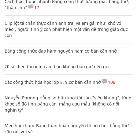
Cách học thuộc nhanh Bảng công thức lượng giác bằng thơ,
"thần chú"
17
Clip lột tả chân thực cảnh anh trai và em gái như 'chó với
mèo', người tinh ý còn phát hiện một vấn đề trong giáo dục
con
Bảng công thức đạo hàm nguyên hàm cơ bản cần nhớ
20 số điện thoại ma ám bạn không bao giờ nên gọi
Các công thức hóa học lớp 8, 9 cơ bản cần nhớ
106
Nguyễn Phương Hằng sở hữu khối tài sản "siêu khủng", từng
khoe sổ đỏ tính bằng cân, mắng cựu mẫu 'không có nổi
nghìn tỷ'
Mẹo học thuộc Bảng tuần hoàn nguyên tố hóa học bằng thơ,
câu nói vui vẻ