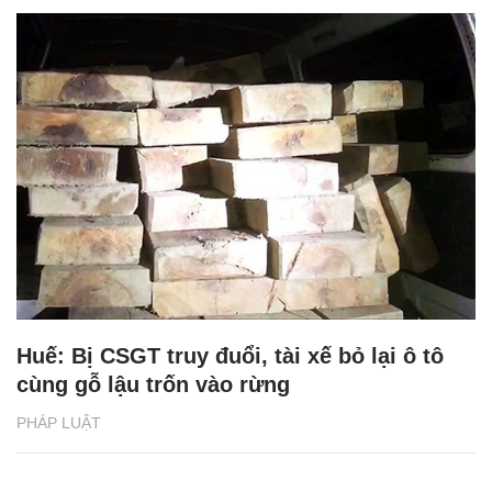
Huế: Bị CSGT truy đuổi, tài xế bỏ lại ô tô
cùng gỗ lậu trốn vào rừng
PHÁP LUẬT