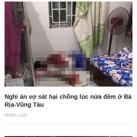
Nghi án vợ sát hại chồng lúc nửa đêm ở Bà
Rịa-Vũng Tàu
PHÁP LUẬT