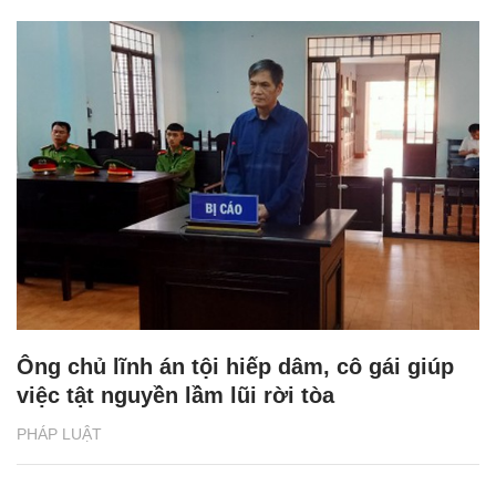
Ông chủ lĩnh án tội hiếp dâm, cô gái giúp
việc tật nguyền lầm lũi rời tòa
PHÁP LUẬT