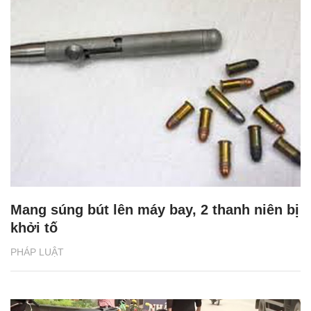
Mang súng bút lên máy bay, 2 thanh niên bị
khởi tố
PHÁP LUẬT