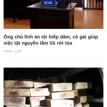
Ông chủ lĩnh án tội hiếp dâm, cô gái giúp
việc tật nguyền lầm lũi rời tòa
PHÁP LUẬT