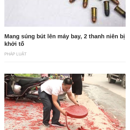
Mang súng bút lên máy bay, 2 thanh niên bị
khởi tố
PHÁP LUẬT