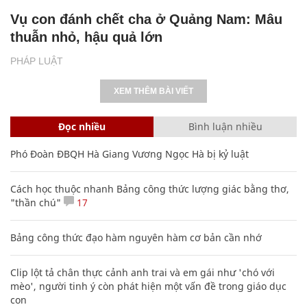
Vụ con đánh chết cha ở Quảng Nam: Mâu
thuẫn nhỏ, hậu quả lớn
PHÁP LUẬT
XEM THÊM BÀI VIẾT
Đọc nhiều
Bình luận nhiều
Phó Đoàn ĐBQH Hà Giang Vương Ngọc Hà bị kỷ luật
Cách học thuộc nhanh Bảng công thức lượng giác bằng thơ,
"thần chú"
17
Bảng công thức đạo hàm nguyên hàm cơ bản cần nhớ
Clip lột tả chân thực cảnh anh trai và em gái như 'chó với
mèo', người tinh ý còn phát hiện một vấn đề trong giáo dục
con