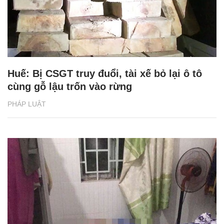
Huế: Bị CSGT truy đuổi, tài xế bỏ lại ô tô
cùng gỗ lậu trốn vào rừng
PHÁP LUẬT