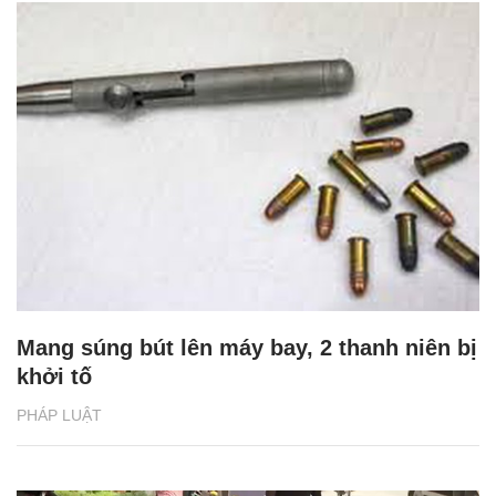
Mang súng bút lên máy bay, 2 thanh niên bị
khởi tố
PHÁP LUẬT