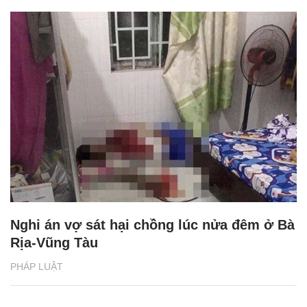
Nghi án vợ sát hại chồng lúc nửa đêm ở Bà
Rịa-Vũng Tàu
PHÁP LUẬT