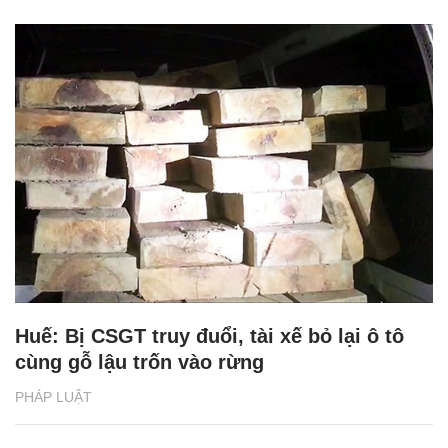
Huế: Bị CSGT truy đuổi, tài xế bỏ lại ô tô
cùng gỗ lậu trốn vào rừng
PHÁP LUẬT