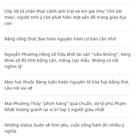
Clip lột tả chân thực cảnh anh trai và em gái như 'chó với
mèo', người tinh ý còn phát hiện một vấn đề trong giáo dục
con
Bảng công thức đạo hàm nguyên hàm cơ bản cần nhớ
Nguyễn Phương Hằng sở hữu khối tài sản "siêu khủng", từng
khoe sổ đỏ tính bằng cân, mắng cựu mẫu 'không có nổi
nghìn tỷ'
Mẹo học thuộc Bảng tuần hoàn nguyên tố hóa học bằng thơ,
câu nói vui vẻ
Mai Phương Thúy "phím hàng" quá chuẩn, vợ tỷ phú Phạm
Nhật Vượng giành lại vị trí top 5 người giàu nhất
Những status buồn về tình yêu, cuộc sống hàm ẩn nhiều ý
nghĩa