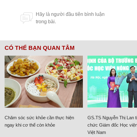
CÓ THỂ BẠN QUAN TÂM
Chăm sóc sức khỏe cần thực hiện
GS.TS Nguyễn Thị Lan ti
ngay khi cơ thể còn khỏe
chức Giám đốc Học viện
Việt Nam