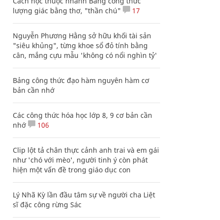
Cách học thuộc nhanh Bảng công thức
lượng giác bằng thơ, "thần chú"
17
Nguyễn Phương Hằng sở hữu khối tài sản
"siêu khủng", từng khoe sổ đỏ tính bằng
cân, mắng cựu mẫu 'không có nổi nghìn tỷ'
Bảng công thức đạo hàm nguyên hàm cơ
bản cần nhớ
Các công thức hóa học lớp 8, 9 cơ bản cần
nhớ
106
Clip lột tả chân thực cảnh anh trai và em gái
như 'chó với mèo', người tinh ý còn phát
hiện một vấn đề trong giáo dục con
Lý Nhã Kỳ lần đầu tâm sự về người cha Liệt
sĩ đặc công rừng Sác