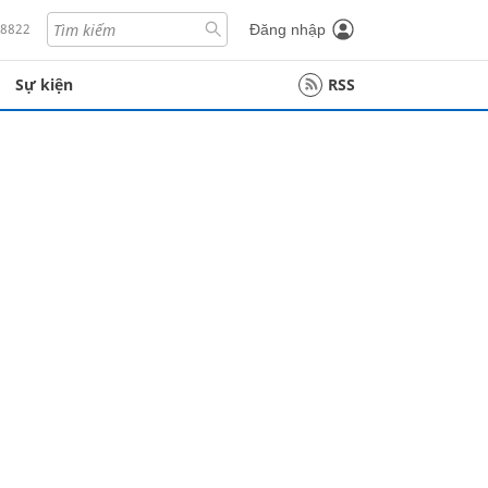
18822
Đăng nhập
Sự kiện
RSS