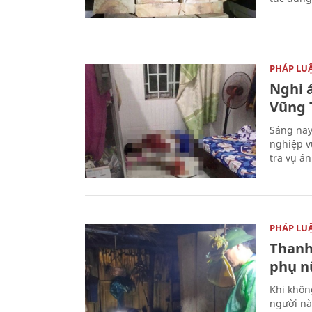
PHÁP LU
Nghi á
Vũng 
Sáng nay
nghiệp v
tra vụ á
PHÁP LU
Thanh
phụ nữ
Khi khôn
người nà