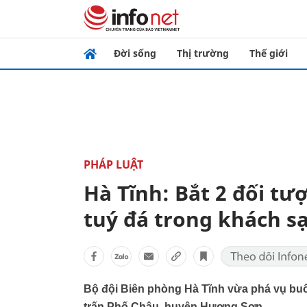
Đời sống
Thị trường
Thế giới
PHÁP LUẬT
Hà Tĩnh: Bắt 2 đối t
tuý đá trong khách s
Bộ đội Biên phòng Hà Tĩnh vừa phá vụ buô
trấn Phố Châu, huyện Hương Sơn.