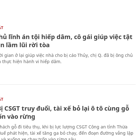
ẬT
ủ lĩnh án tội hiếp dâm, cô gái giúp việc tật
 lầm lũi rời tòa
i gian ở lại giúp việc nhà cho bị cáo Thủy, chị Q. đã bị ông chủ
n thực hiện hành vi hiếp dâm.
ẬT
ị CSGT truy đuổi, tài xế bỏ lại ô tô cùng gỗ
rốn vào rừng
hách gỗ đi tiêu thụ, khi bị lực lượng CSGT Công an tỉnh Thừa
Huế phát hiện, tài xế tăng ga bỏ chạy, đến đoạn đường vắng lập
 và xuống xe chạy trốn vào rừng sâu.