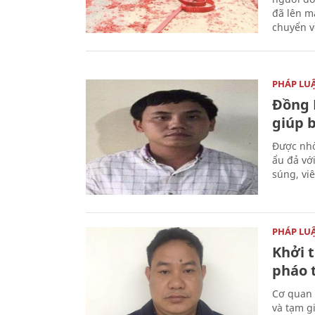
đã lên m
chuyển v
PHÁP LU
Đồng 
giúp 
Được nhờ
ẩu đả vớ
súng, vi
PHÁP LU
Khởi t
pháo 
Cơ quan 
và tạm gi