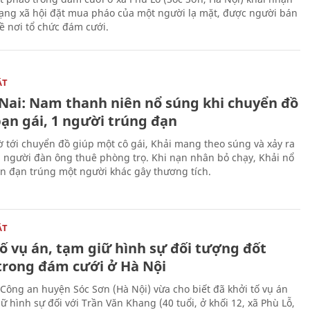
ạng xã hội đặt mua pháo của một người lạ mặt, được người bán
ề nơi tổ chức đám cưới.
ẬT
Nai: Nam thanh niên nổ súng khi chuyển đồ
bạn gái, 1 người trúng đạn
 tới chuyển đồ giúp một cô gái, Khải mang theo súng và xảy ra
i người đàn ông thuê phòng trọ. Khi nạn nhân bỏ chạy, Khải nổ
ên đạn trúng một người khác gây thương tích.
ẬT
ố vụ án, tạm giữ hình sự đối tượng đốt
trong đám cưới ở Hà Nội
Công an huyện Sóc Sơn (Hà Nội) vừa cho biết đã khởi tố vụ án
ữ hình sự đối với Trần Văn Khang (40 tuổi, ở khối 12, xã Phù Lỗ,