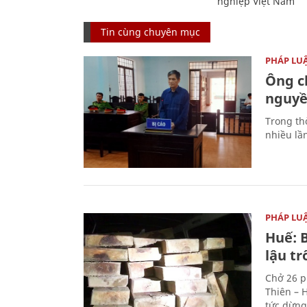
nghiệp Việt Nam
Tin cùng chuyên mục
PHÁP LU
Ông ch
nguyền
Trong thờ
nhiều lầ
PHÁP LU
Huế: B
lậu t
Chở 26 p
Thiên – 
tức dừng