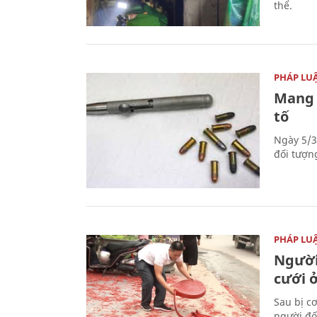
thể.
PHÁP LU
Mang 
tố
Ngày 5/3
đối tượn
PHÁP LU
Người
cưới ở
Sau bị c
người đố