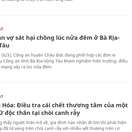
ẬT
n vợ sát hại chồng lúc nửa đêm ở Bà Rịa-
Tàu
 (6/3), Công an huyện Châu Đức đang phối hợp các đơn vị
ụ Công an tỉnh Bà Rịa-Vũng Tàu khám nghiệm hiện trường, điều
n mạng xảy ra lúc nửa đêm.
ẬT
 Hóa: Điều tra cái chết thương tâm của một
 độc thân tại chòi canh rẫy
g thấy người thân trở về, gia đình nạn nhân đi tìm thì phát hiện
y đã tử vong trên chòi canh rẫy với nhiều vết thương trên cơ