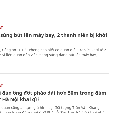
ẬT
súng bút lên máy bay, 2 thanh niên bị khởi
, Công an TP Hải Phòng cho biết cơ quan điều tra vừa khởi tố 2
g vì liên quan đến việc mang súng dạng bút lên máy bay.
ẬT
 đàn ông đốt pháo dài hơn 50m trong đám
 Hà Nội khai gì?
ơ quan công an tạm giữ hình sự, đối tượng Trần Văn Khang,
t pháo trong đám cưới ở xã Phù Lỗ (Sóc Sơn, Hà Nội) khai nhận