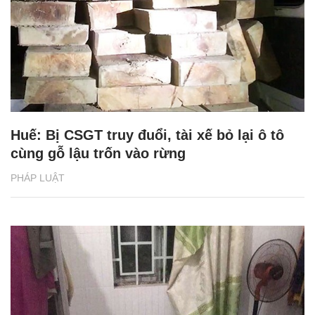
Huế: Bị CSGT truy đuổi, tài xế bỏ lại ô tô
cùng gỗ lậu trốn vào rừng
PHÁP LUẬT