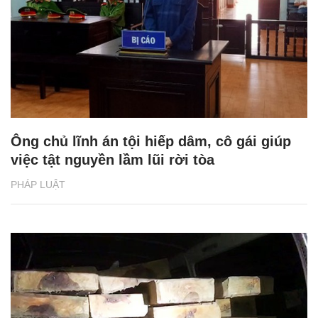
Ông chủ lĩnh án tội hiếp dâm, cô gái giúp
việc tật nguyền lầm lũi rời tòa
PHÁP LUẬT