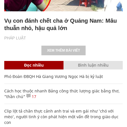
Vụ con đánh chết cha ở Quảng Nam: Mâu
thuẫn nhỏ, hậu quả lớn
PHÁP LUẬT
XEM THÊM BÀI VIẾT
Đọc nhiều
Bình luận nhiều
Phó Đoàn ĐBQH Hà Giang Vương Ngọc Hà bị kỷ luật
Cách học thuộc nhanh Bảng công thức lượng giác bằng thơ,
"thần chú"
17
Clip lột tả chân thực cảnh anh trai và em gái như 'chó với
mèo', người tinh ý còn phát hiện một vấn đề trong giáo dục
con