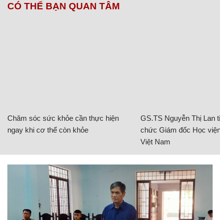
CÓ THỂ BẠN QUAN TÂM
Chăm sóc sức khỏe cần thực hiện
GS.TS Nguyễn Thị Lan ti
ngay khi cơ thể còn khỏe
chức Giám đốc Học viện
Việt Nam