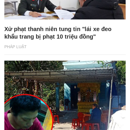
Xử phạt thanh niên tung tin "lái xe đeo
khẩu trang bị phạt 10 triệu đồng"
PHÁP LUẬT