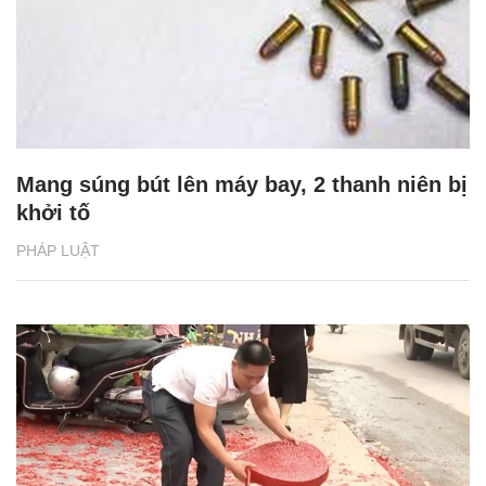
Mang súng bút lên máy bay, 2 thanh niên bị
khởi tố
PHÁP LUẬT