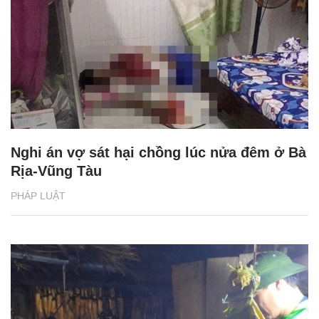
Nghi án vợ sát hại chồng lúc nửa đêm ở Bà
Rịa-Vũng Tàu
PHÁP LUẬT