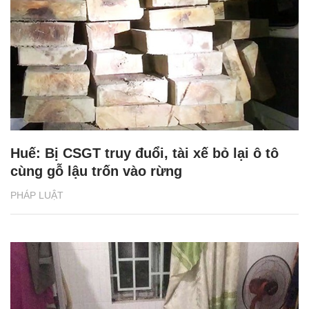
Huế: Bị CSGT truy đuổi, tài xế bỏ lại ô tô
cùng gỗ lậu trốn vào rừng
PHÁP LUẬT