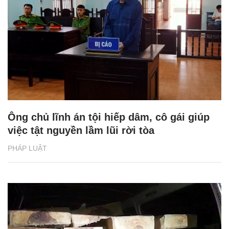
Ông chủ lĩnh án tội hiếp dâm, cô gái giúp
việc tật nguyền lầm lũi rời tòa
PHÁP LUẬT