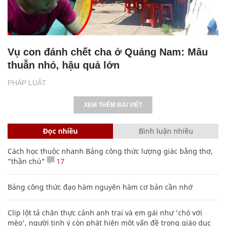
Vụ con đánh chết cha ở Quảng Nam: Mâu
thuẫn nhỏ, hậu quả lớn
PHÁP LUẬT
XEM THÊM BÀI VIẾT
Đọc nhiều
Bình luận nhiều
Cách học thuộc nhanh Bảng công thức lượng giác bằng thơ,
"thần chú"
17
Bảng công thức đạo hàm nguyên hàm cơ bản cần nhớ
Clip lột tả chân thực cảnh anh trai và em gái như 'chó với
mèo', người tinh ý còn phát hiện một vấn đề trong giáo dục