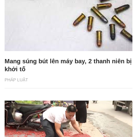
Mang súng bút lên máy bay, 2 thanh niên bị
khởi tố
PHÁP LUẬT