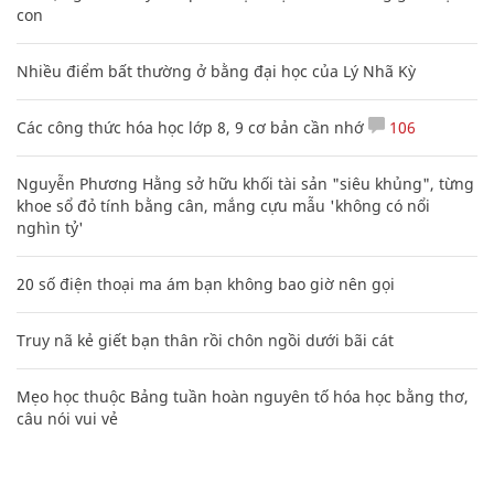
con
Nhiều điểm bất thường ở bằng đại học của Lý Nhã Kỳ
Các công thức hóa học lớp 8, 9 cơ bản cần nhớ
106
Nguyễn Phương Hằng sở hữu khối tài sản "siêu khủng", từng
khoe sổ đỏ tính bằng cân, mắng cựu mẫu 'không có nổi
nghìn tỷ'
20 số điện thoại ma ám bạn không bao giờ nên gọi
Truy nã kẻ giết bạn thân rồi chôn ngồi dưới bãi cát
Mẹo học thuộc Bảng tuần hoàn nguyên tố hóa học bằng thơ,
câu nói vui vẻ