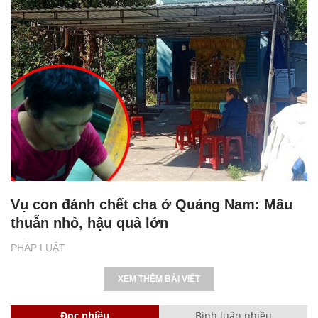
Vụ con đánh chết cha ở Quảng Nam: Mâu
thuẫn nhỏ, hậu quả lớn
PHÁP LUẬT
XEM THÊM BÀI VIẾT
Đọc nhiều
Bình luận nhiều