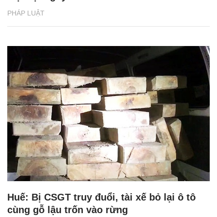
PHÁP LUẬT
Huế: Bị CSGT truy đuổi, tài xế bỏ lại ô tô
cùng gỗ lậu trốn vào rừng