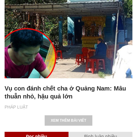
Vụ con đánh chết cha ở Quảng Nam: Mâu
thuẫn nhỏ, hậu quả lớn
PHÁP LUẬT
XEM THÊM BÀI VIẾT
Đọc nhiều
Bình luận nhiều