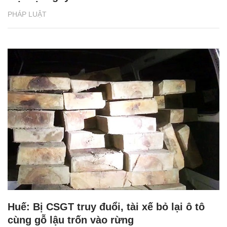
PHÁP LUẬT
Huế: Bị CSGT truy đuổi, tài xế bỏ lại ô tô
cùng gỗ lậu trốn vào rừng