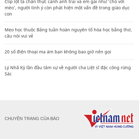
Clip lột tả chân thực cảnh anh trai và em gái như 'chó với
mèo', người tinh ý còn phát hiện một vấn đề trong giáo dục
con
Mẹo học thuộc Bảng tuần hoàn nguyên tố hóa học bằng thơ,
câu nói vui vẻ
20 số điện thoại ma ám bạn không bao giờ nên gọi
Lý Nhã Kỳ lần đầu tâm sự về người cha Liệt sĩ đặc công rừng
Sác
CHUYÊN TRANG CỦA BÁO