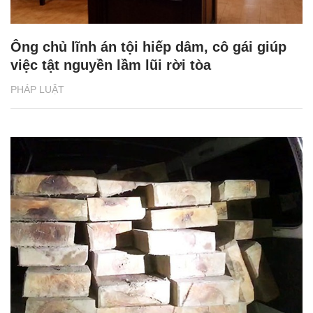
Ông chủ lĩnh án tội hiếp dâm, cô gái giúp
việc tật nguyền lầm lũi rời tòa
PHÁP LUẬT