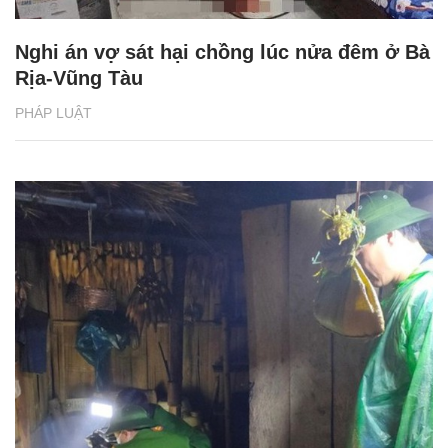
Nghi án vợ sát hại chồng lúc nửa đêm ở Bà
Rịa-Vũng Tàu
PHÁP LUẬT