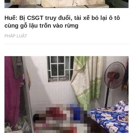
Huế: Bị CSGT truy đuổi, tài xế bỏ lại ô tô
cùng gỗ lậu trốn vào rừng
PHÁP LUẬT