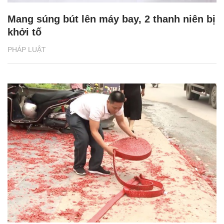
Mang súng bút lên máy bay, 2 thanh niên bị
khởi tố
PHÁP LUẬT