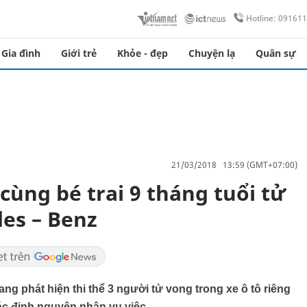
Hotline: 09161
Gia đình
Giới trẻ
Khỏe - đẹp
Chuyện lạ
Quân sự
21/03/2018 13:59 (GMT+07:00)
cùng bé trai 9 tháng tuổi tử
es – Benz
ng phát hiện thi thể 3 người tử vong trong xe ô tô riêng
xác định nguyên nhân vụ việc.