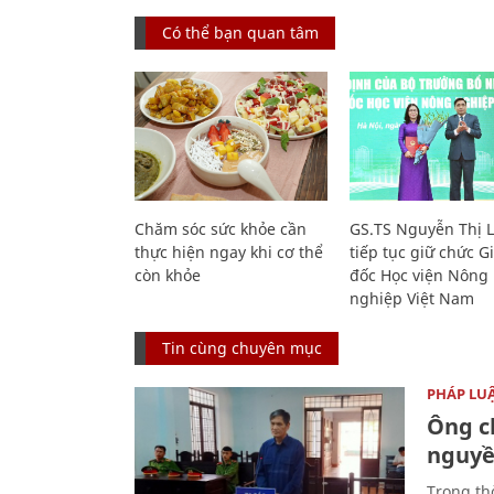
Có thể bạn quan tâm
Chăm sóc sức khỏe cần
GS.TS Nguyễn Thị 
thực hiện ngay khi cơ thể
tiếp tục giữ chức 
còn khỏe
đốc Học viện Nông
nghiệp Việt Nam
Tin cùng chuyên mục
PHÁP LU
Ông ch
nguyền
Trong thờ