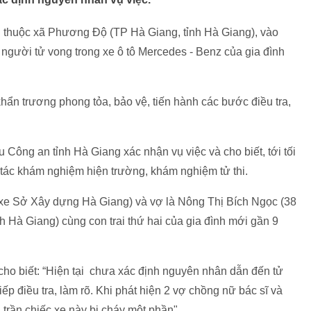
thuộc xã Phương Độ (TP Hà Giang, tỉnh Hà Giang), vào
người tử vong trong xe ô tô Mercedes - Benz của gia đình
ẩn trương phong tỏa, bảo vệ, tiến hành các bước điều tra,
ông an tỉnh Hà Giang xác nhận vụ việc và cho biết, tới tối
 tác khám nghiệm hiện trường, khám nghiệm tử thi.
i xe Sở Xây dựng Hà Giang) và vợ là Nông Thị Bích Ngọc (38
h Hà Giang) cùng con trai thứ hai của gia đình mới gần 9
cho biết: “Hiện tại chưa xác định nguyên nhân dẫn đến tử
p điều tra, làm rõ. Khi phát hiện 2 vợ chồng nữ bác sĩ và
, trần chiếc xe này bị cháy một phần".