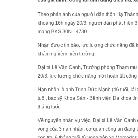
Theo phản ánh của người dân thôn Hạ Thành 
khoảng 16h ngày 20/3, người dân phát hiện 3 
mang BKS 30N - 4730.
Nhận được tin báo, lực lượng chức năng đã kh
khám nghiệm hiện trường.
Đại tá Lê Văn Canh, Trưởng phòng Tham mưu C
20/3, lực lượng chức năng mới hoàn tất công
Nạn nhân là anh Trịnh Đức Mạnh (46 tuổi, lá
tuổi, bác sỹ Khoa Sản - Bệnh viện Đa khoa tỉn
tháng tuổi.
Về nguyên nhân vụ việc, Đại tá Lê Văn Canh 
vong của 3 nạn nhân, cơ quan công an đang tiế
con trai 9 tháng tuổi tử vong trên xe Mercedes