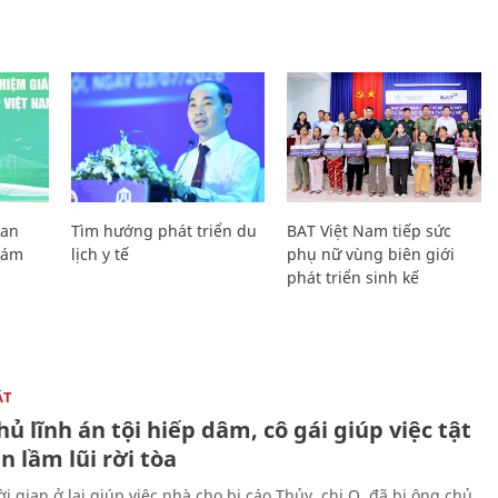
Lan
Tìm hướng phát triển du
BAT Việt Nam tiếp sức
Giám
lịch y tế
phụ nữ vùng biên giới
phát triển sinh kế
ẬT
ủ lĩnh án tội hiếp dâm, cô gái giúp việc tật
 lầm lũi rời tòa
i gian ở lại giúp việc nhà cho bị cáo Thủy, chị Q. đã bị ông chủ