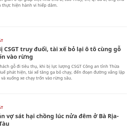
n thực hiện hành vi hiếp dâm.
ẬT
ị CSGT truy đuổi, tài xế bỏ lại ô tô cùng gỗ
rốn vào rừng
hách gỗ đi tiêu thụ, khi bị lực lượng CSGT Công an tỉnh Thừa
Huế phát hiện, tài xế tăng ga bỏ chạy, đến đoạn đường vắng lập
 và xuống xe chạy trốn vào rừng sâu.
ẬT
n vợ sát hại chồng lúc nửa đêm ở Bà Rịa-
Tàu