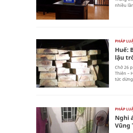
nhiều lầ
PHÁP LU
Huế: B
lậu t
Chở 26 p
Thiên – 
tức dừng
PHÁP LU
Nghi á
Vũng 