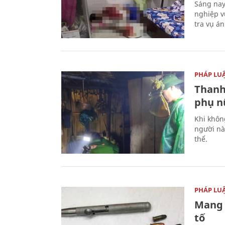
Sáng nay
nghiệp v
tra vụ á
PHÁP LU
Thanh
phụ nữ
Khi khôn
người nà
thể.
PHÁP LU
Mang 
tố