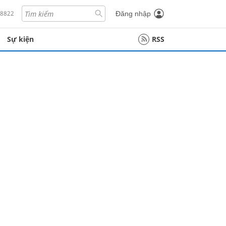
18822
Đăng nhập
Sự kiện
RSS