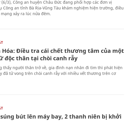
 (6/3), Công an huyện Châu Đức đang phối hợp các đơn vị
ụ Công an tỉnh Bà Rịa-Vũng Tàu khám nghiệm hiện trường, điều
n mạng xảy ra lúc nửa đêm.
ẬT
 Hóa: Điều tra cái chết thương tâm của một
 độc thân tại chòi canh rẫy
g thấy người thân trở về, gia đình nạn nhân đi tìm thì phát hiện
y đã tử vong trên chòi canh rẫy với nhiều vết thương trên cơ
ẬT
súng bút lên máy bay, 2 thanh niên bị khởi