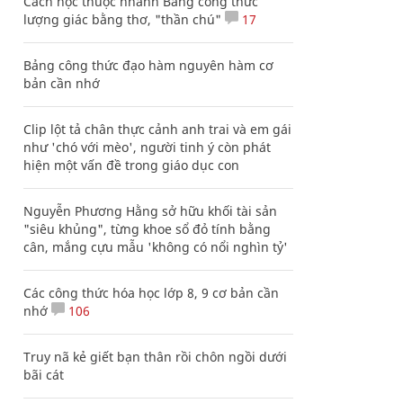
Cách học thuộc nhanh Bảng công thức
lượng giác bằng thơ, "thần chú"
17
Bảng công thức đạo hàm nguyên hàm cơ
bản cần nhớ
Clip lột tả chân thực cảnh anh trai và em gái
như 'chó với mèo', người tinh ý còn phát
hiện một vấn đề trong giáo dục con
Nguyễn Phương Hằng sở hữu khối tài sản
"siêu khủng", từng khoe sổ đỏ tính bằng
cân, mắng cựu mẫu 'không có nổi nghìn tỷ'
Các công thức hóa học lớp 8, 9 cơ bản cần
nhớ
106
Truy nã kẻ giết bạn thân rồi chôn ngồi dưới
bãi cát