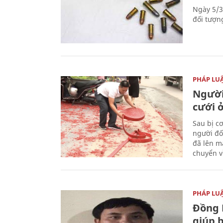
Ngày 5/3
đối tượn
PHÁP LU
Người
cưới ở
Sau bị c
người đố
đã lên m
chuyển v
PHÁP LU
Đồng 
giúp 