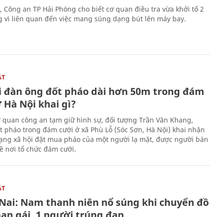
, Công an TP Hải Phòng cho biết cơ quan điều tra vừa khởi tố 2
g vì liên quan đến việc mang súng dạng bút lên máy bay.
ẬT
 đàn ông đốt pháo dài hơn 50m trong đám
 Hà Nội khai gì?
ơ quan công an tạm giữ hình sự, đối tượng Trần Văn Khang,
t pháo trong đám cưới ở xã Phù Lỗ (Sóc Sơn, Hà Nội) khai nhận
ạng xã hội đặt mua pháo của một người lạ mặt, được người bán
ề nơi tổ chức đám cưới.
ẬT
Nai: Nam thanh niên nổ súng khi chuyển đồ
bạn gái, 1 người trúng đạn