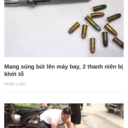
Mang súng bút lên máy bay, 2 thanh niên bị
khởi tố
PHÁP LUẬT