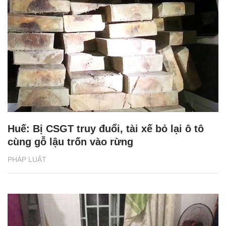
Huế: Bị CSGT truy đuổi, tài xế bỏ lại ô tô
cùng gỗ lậu trốn vào rừng
PHÁP LUẬT