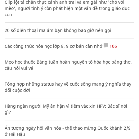
Clip lột tả chân thực cảnh anh trai và em gái như 'chó với
mèo', người tinh ý còn phát hiện một vấn đề trong giáo dục
con
20 số điện thoại ma ám bạn không bao giờ nên gọi
Các công thức hóa học lớp 8, 9 cơ bản cần nhớ
106
Mẹo học thuộc Bảng tuần hoàn nguyên tố hóa học bằng thơ,
câu nói vui vẻ
Tổng hợp những status hay về cuộc sống mang ý nghĩa thay
đổi cuộc đời
Hàng ngàn người Mỹ ân hận vì tiêm vắc xin HPV: Bác sĩ nói
gì?
Ấn tượng ngày hội văn hóa - thể thao mừng Quốc khánh 2/9
ở Hải Hậu