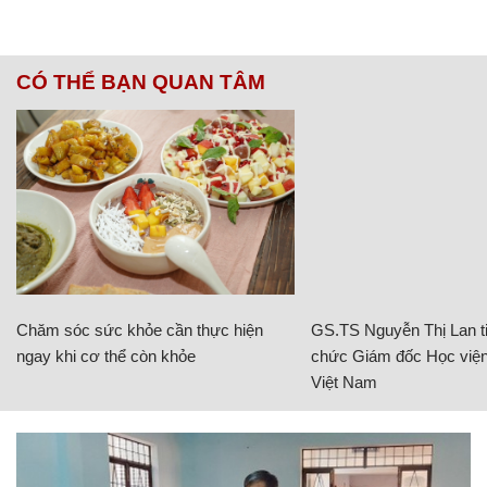
CÓ THỂ BẠN QUAN TÂM
Chăm sóc sức khỏe cần thực hiện
GS.TS Nguyễn Thị Lan ti
ngay khi cơ thể còn khỏe
chức Giám đốc Học viện
Việt Nam