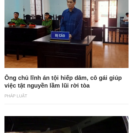
Ông chủ lĩnh án tội hiếp dâm, cô gái giúp
việc tật nguyền lầm lũi rời tòa
PHÁP LUẬT