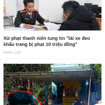
Xử phạt thanh niên tung tin "lái xe đeo
khẩu trang bị phạt 10 triệu đồng"
PHÁP LUẬT