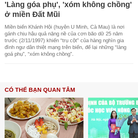
'Làng góa phụ', 'xóm không chồng'
ở miền Đất Mũi
Miền biển Khánh Hội (huyện U Minh, Cà Mau) là nơi
gánh chịu hậu quả nặng nề của cơn bão dữ 25 năm
trước (2/11/1997) khiến “trụ cột” của hàng nghìn gia
đình ngư dân thiệt mạng trên biển, để lại những “làng
goá phụ”, “xóm không chồng”.
CÓ THỂ BẠN QUAN TÂM