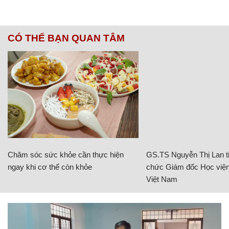
CÓ THỂ BẠN QUAN TÂM
Chăm sóc sức khỏe cần thực hiện
GS.TS Nguyễn Thị Lan ti
ngay khi cơ thể còn khỏe
chức Giám đốc Học viện
Việt Nam