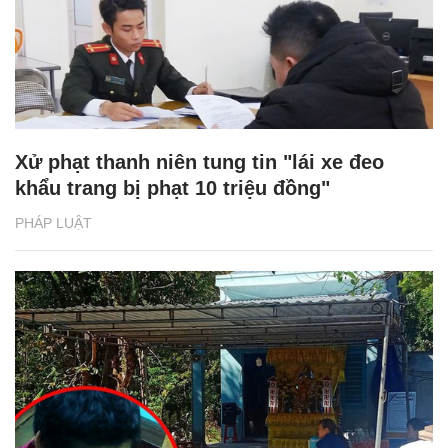
Xử phạt thanh niên tung tin "lái xe đeo
khẩu trang bị phạt 10 triệu đồng"
PHÁP LUẬT