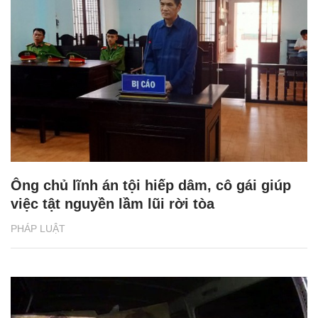
Ông chủ lĩnh án tội hiếp dâm, cô gái giúp
việc tật nguyền lầm lũi rời tòa
PHÁP LUẬT