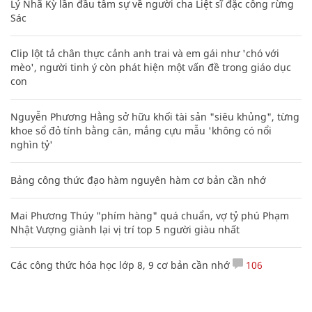
Lý Nhã Kỳ lần đầu tâm sự về người cha Liệt sĩ đặc công rừng
Sác
Clip lột tả chân thực cảnh anh trai và em gái như 'chó với
mèo', người tinh ý còn phát hiện một vấn đề trong giáo dục
con
Nguyễn Phương Hằng sở hữu khối tài sản "siêu khủng", từng
khoe sổ đỏ tính bằng cân, mắng cựu mẫu 'không có nổi
nghìn tỷ'
Bảng công thức đạo hàm nguyên hàm cơ bản cần nhớ
Mai Phương Thúy "phím hàng" quá chuẩn, vợ tỷ phú Phạm
Nhật Vượng giành lại vị trí top 5 người giàu nhất
Các công thức hóa học lớp 8, 9 cơ bản cần nhớ
106
Những status buồn về tình yêu, cuộc sống hàm ẩn nhiều ý