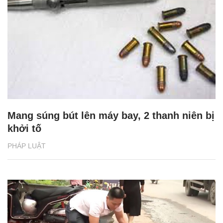
Mang súng bút lên máy bay, 2 thanh niên bị
khởi tố
PHÁP LUẬT