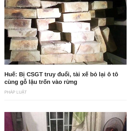
Huế: Bị CSGT truy đuổi, tài xế bỏ lại ô tô
cùng gỗ lậu trốn vào rừng
PHÁP LUẬT