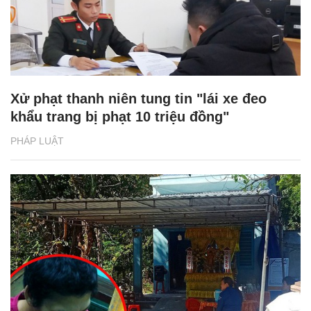
Xử phạt thanh niên tung tin "lái xe đeo
khẩu trang bị phạt 10 triệu đồng"
PHÁP LUẬT