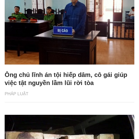
Ông chủ lĩnh án tội hiếp dâm, cô gái giúp
việc tật nguyền lầm lũi rời tòa
PHÁP LUẬT