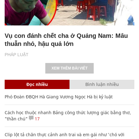
Vụ con đánh chết cha ở Quảng Nam: Mâu
thuẫn nhỏ, hậu quả lớn
PHÁP LUẬT
XEM THÊM BÀI VIẾT
Đọc nhiều
Bình luận nhiều
Phó Đoàn ĐBQH Hà Giang Vương Ngọc Hà bị kỷ luật
Cách học thuộc nhanh Bảng công thức lượng giác bằng thơ,
"thần chú"
17
Clip lột tả chân thực cảnh anh trai và em gái như 'chó với