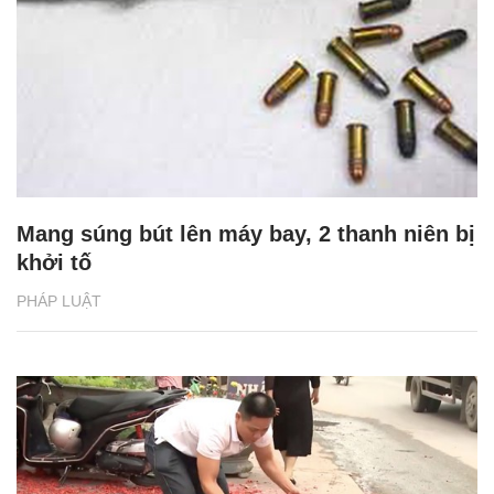
Mang súng bút lên máy bay, 2 thanh niên bị
khởi tố
PHÁP LUẬT