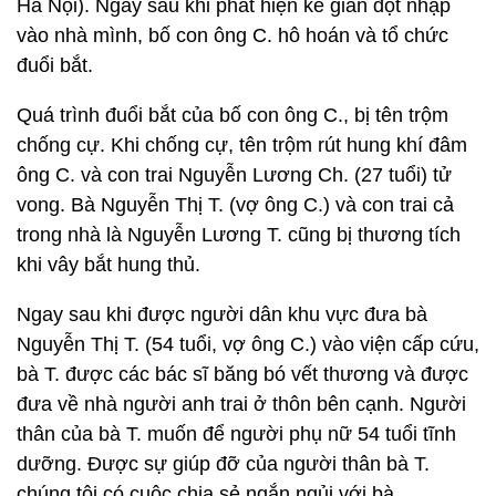
Hà Nội). Ngay sau khi phát hiện kẻ gian đột nhập
vào nhà mình, bố con ông C. hô hoán và tổ chức
đuổi bắt.
Quá trình đuổi bắt của bố con ông C., bị tên trộm
chống cự. Khi chống cự, tên trộm rút hung khí đâm
ông C. và con trai Nguyễn Lương Ch. (27 tuổi) tử
vong. Bà Nguyễn Thị T. (vợ ông C.) và con trai cả
trong nhà là Nguyễn Lương T. cũng bị thương tích
khi vây bắt hung thủ.
Ngay sau khi được người dân khu vực đưa bà
Nguyễn Thị T. (54 tuổi, vợ ông C.) vào viện cấp cứu,
bà T. được các bác sĩ băng bó vết thương và được
đưa về nhà người anh trai ở thôn bên cạnh. Người
thân của bà T. muốn để người phụ nữ 54 tuổi tĩnh
dưỡng. Được sự giúp đỡ của người thân bà T.
chúng tôi có cuộc chia sẻ ngắn ngủi với bà.