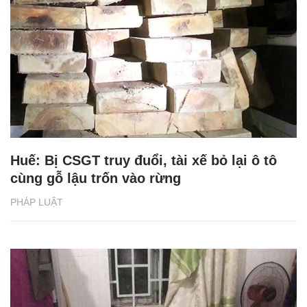
Huế: Bị CSGT truy đuổi, tài xế bỏ lại ô tô
cùng gỗ lậu trốn vào rừng
PHÁP LUẬT