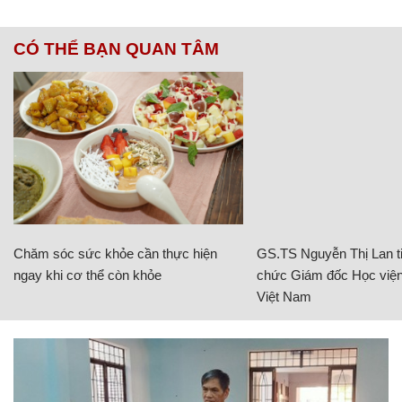
CÓ THỂ BẠN QUAN TÂM
Chăm sóc sức khỏe cần thực hiện
GS.TS Nguyễn Thị Lan ti
ngay khi cơ thể còn khỏe
chức Giám đốc Học viện
Việt Nam