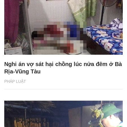
Nghi án vợ sát hại chồng lúc nửa đêm ở Bà
Rịa-Vũng Tàu
PHÁP LUẬT