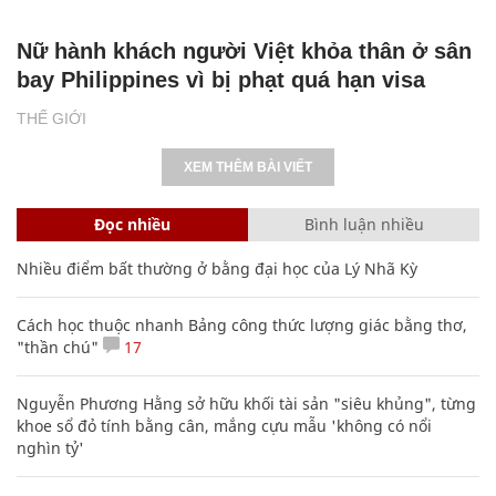
Nữ hành khách người Việt khỏa thân ở sân
bay Philippines vì bị phạt quá hạn visa
THẾ GIỚI
XEM THÊM BÀI VIẾT
Đọc nhiều
Bình luận nhiều
Nhiều điểm bất thường ở bằng đại học của Lý Nhã Kỳ
Cách học thuộc nhanh Bảng công thức lượng giác bằng thơ,
"thần chú"
17
Nguyễn Phương Hằng sở hữu khối tài sản "siêu khủng", từng
khoe sổ đỏ tính bằng cân, mắng cựu mẫu 'không có nổi
nghìn tỷ'