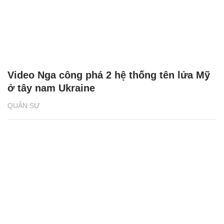
Video Nga công phá 2 hệ thống tên lửa Mỹ
ở tây nam Ukraine
QUÂN SỰ