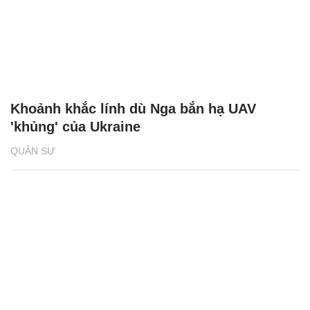
Khoảnh khắc lính dù Nga bắn hạ UAV
'khủng' của Ukraine
QUÂN SỰ