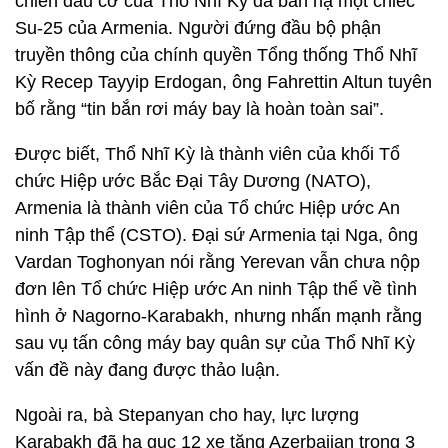
chiến đấu cơ của Thổ Nhĩ Kỳ đã bắn hạ một chiếc
Su-25 của Armenia. Người đứng đầu bộ phận
truyền thông của chính quyền Tổng thống Thổ Nhĩ
Kỳ Recep Tayyip Erdogan, ông Fahrettin Altun tuyên
bố rằng “tin bắn rơi máy bay là hoàn toàn sai”.
Được biết, Thổ Nhĩ Kỳ là thành viên của khối Tổ
chức Hiệp ước Bắc Đại Tây Dương (NATO),
Armenia là thành viên của Tổ chức Hiệp ước An
ninh Tập thể (CSTO). Đại sứ Armenia tại Nga, ông
Vardan Toghonyan nói rằng Yerevan vẫn chưa nộp
đơn lên Tổ chức Hiệp ước An ninh Tập thể về tình
hình ở Nagorno-Karabakh, nhưng nhấn mạnh rằng
sau vụ tấn công máy bay quân sự của Thổ Nhĩ Kỳ
vấn đề này đang được thảo luận.
Ngoài ra, bà Stepanyan cho hay, lực lượng
Karabakh đã hạ gục 12 xe tăng Azerbaijan trong 3