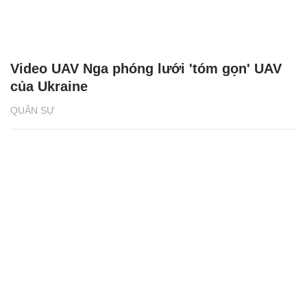
Video UAV Nga phóng lưới 'tóm gọn' UAV
của Ukraine
QUÂN SỰ