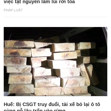
việc tật nguyền lầm lũi rời tòa
PHÁP LUẬT
Huế: Bị CSGT truy đuổi, tài xế bỏ lại ô tô
cùng gỗ lậu trốn vào rừng