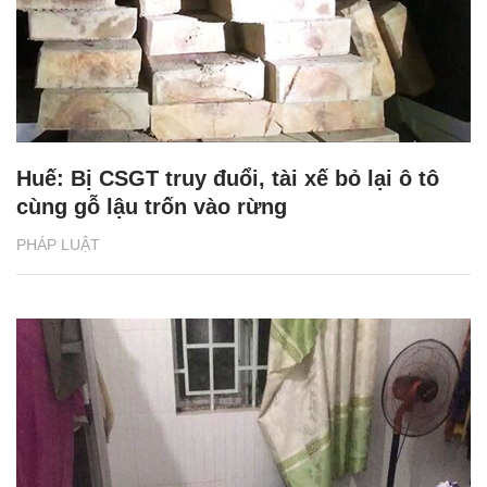
Huế: Bị CSGT truy đuổi, tài xế bỏ lại ô tô
cùng gỗ lậu trốn vào rừng
PHÁP LUẬT