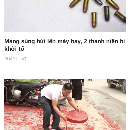
Mang súng bút lên máy bay, 2 thanh niên bị
khởi tố
PHÁP LUẬT