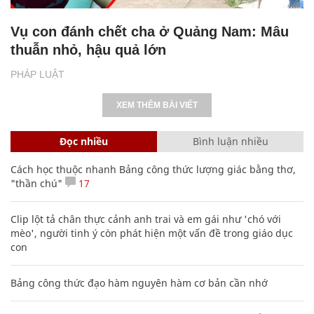
Vụ con đánh chết cha ở Quảng Nam: Mâu
thuẫn nhỏ, hậu quả lớn
PHÁP LUẬT
XEM THÊM BÀI VIẾT
Đọc nhiều
Bình luận nhiều
Cách học thuộc nhanh Bảng công thức lượng giác bằng thơ,
"thần chú"
17
Clip lột tả chân thực cảnh anh trai và em gái như 'chó với
mèo', người tinh ý còn phát hiện một vấn đề trong giáo dục
con
Bảng công thức đạo hàm nguyên hàm cơ bản cần nhớ