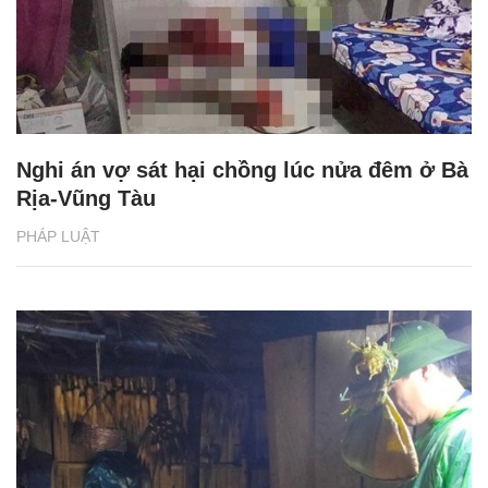
Nghi án vợ sát hại chồng lúc nửa đêm ở Bà
Rịa-Vũng Tàu
PHÁP LUẬT