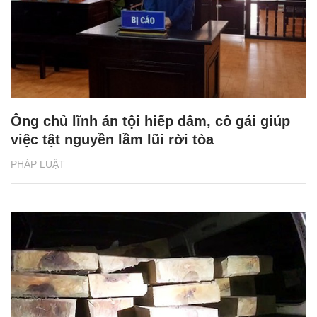
Ông chủ lĩnh án tội hiếp dâm, cô gái giúp
việc tật nguyền lầm lũi rời tòa
PHÁP LUẬT