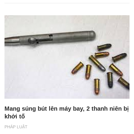
Mang súng bút lên máy bay, 2 thanh niên bị
khởi tố
PHÁP LUẬT