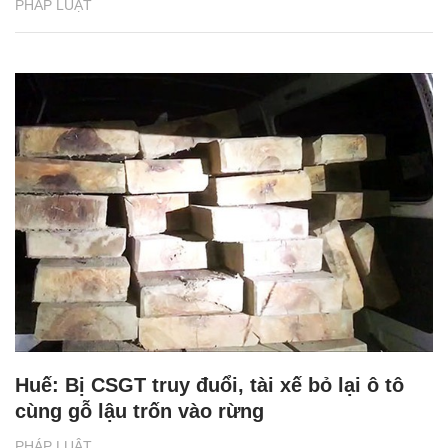
PHÁP LUẬT
Huế: Bị CSGT truy đuổi, tài xế bỏ lại ô tô
cùng gỗ lậu trốn vào rừng
PHÁP LUẬT