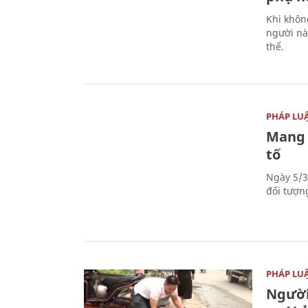
Khi khôn
người nà
thể.
PHÁP LU
Mang 
tố
Ngày 5/3
đối tượn
PHÁP LU
Người