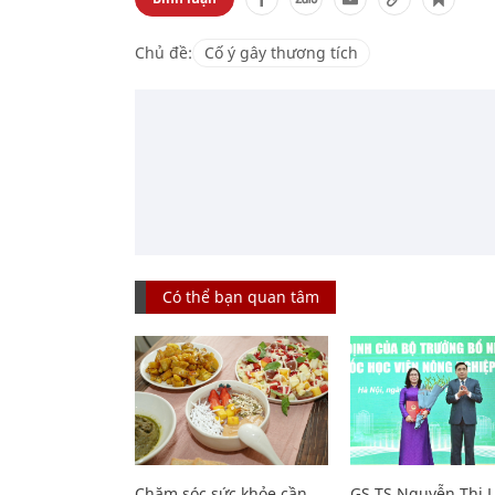
Chủ đề:
Cố ý gây thương tích
Có thể bạn quan tâm
Chăm sóc sức khỏe cần
GS.TS Nguyễn Thị 