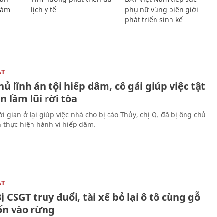
Giám
lịch y tế
phụ nữ vùng biên giới
phát triển sinh kế
ẬT
ủ lĩnh án tội hiếp dâm, cô gái giúp việc tật
 lầm lũi rời tòa
i gian ở lại giúp việc nhà cho bị cáo Thủy, chị Q. đã bị ông chủ
n thực hiện hành vi hiếp dâm.
ẬT
ị CSGT truy đuổi, tài xế bỏ lại ô tô cùng gỗ
rốn vào rừng