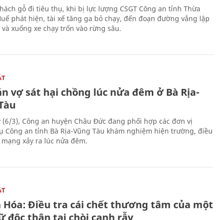
hách gỗ đi tiêu thụ, khi bị lực lượng CSGT Công an tỉnh Thừa
Huế phát hiện, tài xế tăng ga bỏ chạy, đến đoạn đường vắng lập
 và xuống xe chạy trốn vào rừng sâu.
ẬT
n vợ sát hại chồng lúc nửa đêm ở Bà Rịa-
Tàu
 (6/3), Công an huyện Châu Đức đang phối hợp các đơn vị
ụ Công an tỉnh Bà Rịa-Vũng Tàu khám nghiệm hiện trường, điều
n mạng xảy ra lúc nửa đêm.
ẬT
 Hóa: Điều tra cái chết thương tâm của một
 độc thân tại chòi canh rẫy