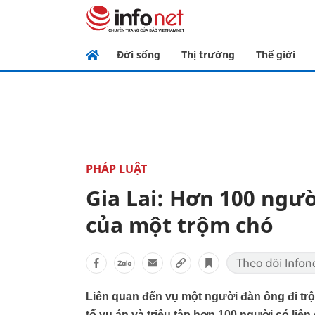
Đời sống
Thị trường
Thế giới
PHÁP LUẬT
Gia Lai: Hơn 100 ngườ
của một trộm chó
Liên quan đến vụ một người đàn ông đi trộ
tố vụ án và triệu tập hơn 100 người có liên 