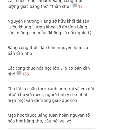
Cách học thuộc nhanh Bảng công thức
lượng giác bằng thơ, "thần chú"
17
Nguyễn Phương Hằng sở hữu khối tài sản
"siêu khủng", từng khoe sổ đỏ tính bằng
cân, mắng cựu mẫu 'không có nổi nghìn tỷ'
Bảng công thức đạo hàm nguyên hàm cơ
bản cần nhớ
Các công thức hóa học lớp 8, 9 cơ bản cần
nhớ
106
Clip lột tả chân thực cảnh anh trai và em gái
như 'chó với mèo', người tinh ý còn phát
hiện một vấn đề trong giáo dục con
Mẹo học thuộc Bảng tuần hoàn nguyên tố
hóa học bằng thơ, câu nói vui vẻ