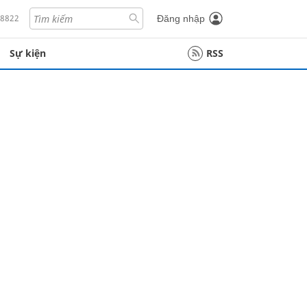
18822
Đăng nhập
Sự kiện
RSS