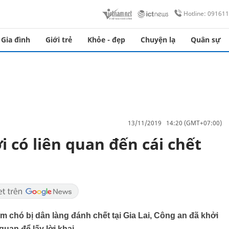
Hotline: 09161
Gia đình
Giới trẻ
Khỏe - đẹp
Chuyện lạ
Quân sự
13/11/2019 14:20 (GMT+07:00)
i có liên quan đến cái chết
m chó bị dân làng đánh chết tại Gia Lai, Công an đã khởi
quan để lấy lời khai.