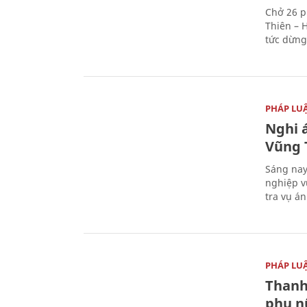
Chở 26 p
Thiên – 
tức dừng
PHÁP LU
Nghi á
Vũng 
Sáng nay
nghiệp v
tra vụ á
PHÁP LU
Thanh
phụ nữ