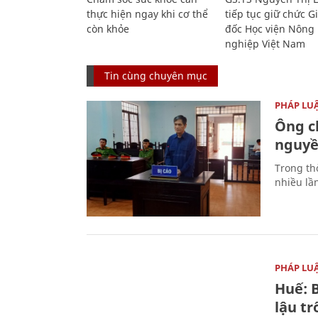
thực hiện ngay khi cơ thể
tiếp tục giữ chức 
còn khỏe
đốc Học viện Nông
nghiệp Việt Nam
Tin cùng chuyên mục
PHÁP LU
Ông ch
nguyền
Trong thờ
nhiều lầ
PHÁP LU
Huế: B
lậu t