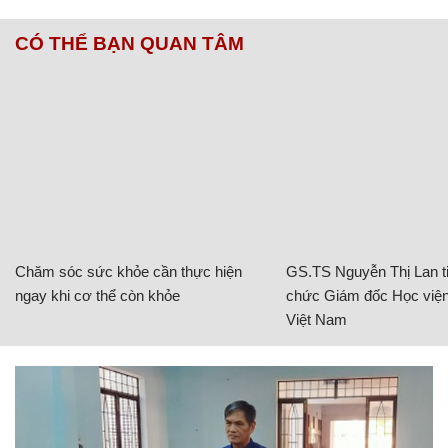
CÓ THỂ BẠN QUAN TÂM
Chăm sóc sức khỏe cần thực hiện
GS.TS Nguyễn Thị Lan ti
ngay khi cơ thể còn khỏe
chức Giám đốc Học viện
Việt Nam