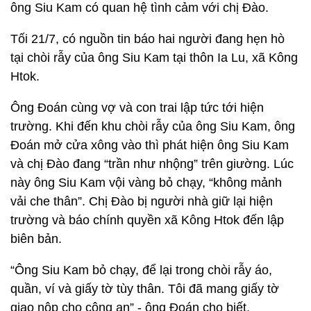
ông Siu Kam có quan hệ tình cảm với chị Đào.
Tối 21/7, có nguồn tin báo hai người đang hẹn hò
tại chòi rẫy của ông Siu Kam tại thôn Ia Lu, xã Kông
Htok.
Ông Đoán cùng vợ và con trai lập tức tới hiện
trường. Khi đến khu chòi rẫy của ông Siu Kam, ông
Đoán mở cửa xông vào thì phát hiện ông Siu Kam
và chị Đào đang “trần như nhộng” trên giường. Lúc
này ông Siu Kam vội vàng bỏ chạy, “không mảnh
vải che thân”. Chị Đào bị người nhà giữ lại hiện
trường và báo chính quyền xã Kông Htok đến lập
biên bản.
“Ông Siu Kam bỏ chạy, để lại trong chòi rẫy áo,
quần, ví và giấy tờ tùy thân. Tôi đã mang giấy tờ
giao nộp cho công an” - ông Đoán cho biết.