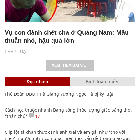
Vụ con đánh chết cha ở Quảng Nam: Mâu
thuẫn nhỏ, hậu quả lớn
PHÁP LUẬT
XEM THÊM BÀI VIẾT
Đọc nhiều
Bình luận nhiều
Phó Đoàn ĐBQH Hà Giang Vương Ngọc Hà bị kỷ luật
Cách học thuộc nhanh Bảng công thức lượng giác bằng thơ,
"thần chú"
17
Clip lột tả chân thực cảnh anh trai và em gái như 'chó với
mèo', người tinh ý còn phát hiện một vấn đề trong giáo dục