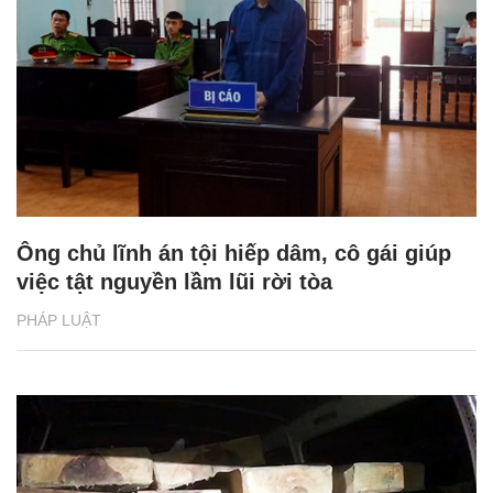
Ông chủ lĩnh án tội hiếp dâm, cô gái giúp
việc tật nguyền lầm lũi rời tòa
PHÁP LUẬT