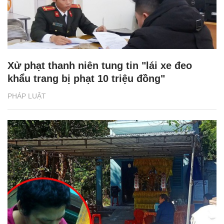
Xử phạt thanh niên tung tin "lái xe đeo
khẩu trang bị phạt 10 triệu đồng"
PHÁP LUẬT