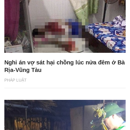
Nghi án vợ sát hại chồng lúc nửa đêm ở Bà
Rịa-Vũng Tàu
PHÁP LUẬT