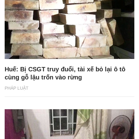
Huế: Bị CSGT truy đuổi, tài xế bỏ lại ô tô
cùng gỗ lậu trốn vào rừng
PHÁP LUẬT