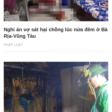
Nghi án vợ sát hại chồng lúc nửa đêm ở Bà
Rịa-Vũng Tàu
PHÁP LUẬT