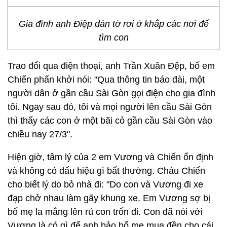
Gia đình anh Điệp dán tờ rơi ở khắp các nơi để
tìm con
Trao đổi qua điện thoại, anh Trần Xuân Đệp, bố em
Chiến phấn khởi nói: "Qua thông tin báo đài, một
người dân ở gần cầu Sài Gòn gọi điện cho gia đình
tôi. Ngay sau đó, tôi và mọi người lên cầu Sài Gòn
thì thấy các con ở một bãi cỏ gần cầu Sài Gòn vào
chiều nay 27/3".
Hiện giờ, tâm lý của 2 em Vương và Chiến ổn định
và không có dấu hiệu gì bất thường. Cháu Chiến
cho biết lý do bỏ nhà đi: "Do con và Vương đi xe
đạp chở nhau làm gãy khung xe. Em Vương sợ bị
bố mẹ la mắng lên rủ con trốn đi. Con đã nói với
Vương là có gì để anh bảo bố mẹ mua đền cho cái