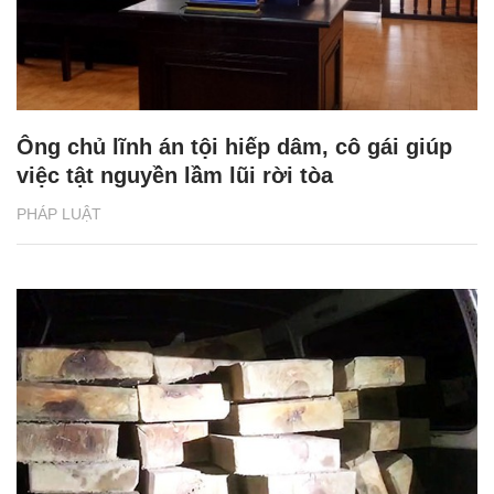
Ông chủ lĩnh án tội hiếp dâm, cô gái giúp
việc tật nguyền lầm lũi rời tòa
PHÁP LUẬT