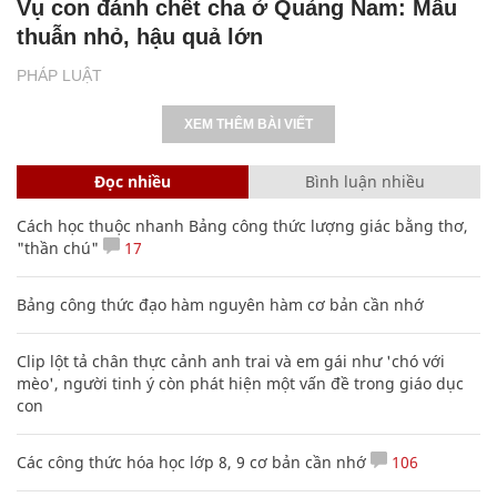
Vụ con đánh chết cha ở Quảng Nam: Mâu
thuẫn nhỏ, hậu quả lớn
PHÁP LUẬT
XEM THÊM BÀI VIẾT
Đọc nhiều
Bình luận nhiều
Cách học thuộc nhanh Bảng công thức lượng giác bằng thơ,
"thần chú"
17
Bảng công thức đạo hàm nguyên hàm cơ bản cần nhớ
Clip lột tả chân thực cảnh anh trai và em gái như 'chó với
mèo', người tinh ý còn phát hiện một vấn đề trong giáo dục
con
Các công thức hóa học lớp 8, 9 cơ bản cần nhớ
106