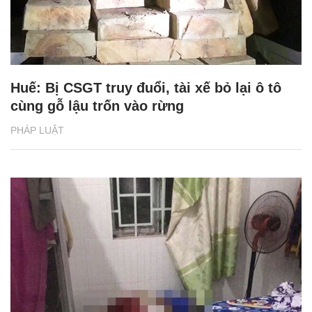
Huế: Bị CSGT truy đuổi, tài xế bỏ lại ô tô
cùng gỗ lậu trốn vào rừng
PHÁP LUẬT