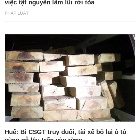
việc tật nguyền lầm lũi rời tòa
PHÁP LUẬT
Huế: Bị CSGT truy đuổi, tài xế bỏ lại ô tô
cùng gỗ lậu trốn vào rừng