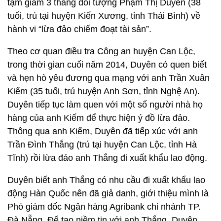
tạm giam 3 tháng đối tượng Phạm Thị Duyên (38
tuổi, trú tại huyện Kiến Xương, tỉnh Thái Bình) về
hành vi “lừa đảo chiếm đoạt tài sản”.
Theo cơ quan điều tra Công an huyện Can Lộc,
trong thời gian cuối năm 2014, Duyên có quen biết
và hẹn hò yêu đương qua mạng với anh Trần Xuân
Kiếm (35 tuổi, trú huyện Anh Sơn, tỉnh Nghệ An).
Duyên tiếp tục làm quen với một số người nhà họ
hàng của anh Kiếm để thực hiện ý đồ lừa đảo.
Thông qua anh Kiếm, Duyên đã tiếp xúc với anh
Trần Đình Thắng (trú tại huyện Can Lộc, tỉnh Hà
Tĩnh) rồi lừa đảo anh Thắng đi xuất khẩu lao động.
Duyên biết anh Thắng có nhu cầu đi xuất khẩu lao
động Hàn Quốc nên đã giả danh, giới thiệu mình là
Phó giám đốc Ngân hàng Agribank chi nhánh TP.
Đà Nẵng. Để tạo niềm tin với anh Thắng, Duyên