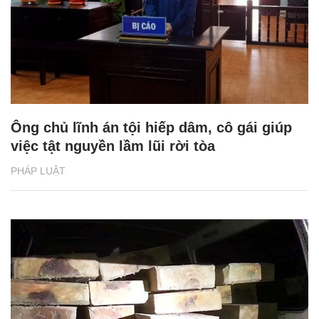
Ông chủ lĩnh án tội hiếp dâm, cô gái giúp
việc tật nguyền lầm lũi rời tòa
PHÁP LUẬT