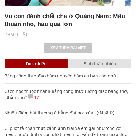
Vụ con đánh chết cha ở Quảng Nam: Mâu
thuẫn nhỏ, hậu quả lớn
PHÁP LUẬT
XEM THÊM BÀI VIẾT
Đọc nhiều
Bình luận nhiều
Bảng công thức đạo hàm nguyên hàm cơ bản cần nhớ
Cách học thuộc nhanh Bảng công thức lượng giác bằng thơ,
"thần chú"
17
Nhiều điểm bất thường ở bằng đại học của Lý Nhã Kỳ
Clip lột tả chân thực cảnh anh trai và em gái như 'chó với
mèo', người tinh ý còn phát hiện một vấn đề trong giáo dục