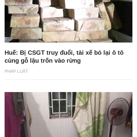
Huế: Bị CSGT truy đuổi, tài xế bỏ lại ô tô
cùng gỗ lậu trốn vào rừng
PHÁP LUẬT