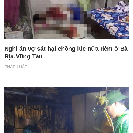
Nghi án vợ sát hại chồng lúc nửa đêm ở Bà
Rịa-Vũng Tàu
PHÁP LUẬT