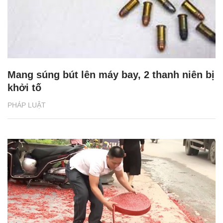
Mang súng bút lên máy bay, 2 thanh niên bị
khởi tố
PHÁP LUẬT