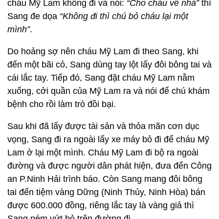
cháu Mỹ Lam không đi và nói:
“Cho cháu về nhà”
thì
Sang đe dọa
“Không đi thì chú bỏ cháu lại một
mình”
.
Do hoảng sợ nên cháu Mỹ Lam đi theo Sang, khi
đến một bãi cỏ, Sang dùng tay lột lấy đôi bông tai và
cái lắc tay. Tiếp đó, Sang đặt cháu Mỹ Lam nằm
xuống, cởi quần của Mỹ Lam ra và nói để chú khám
bệnh cho rồi làm trò đồi bại.
Sau khi đã lấy được tài sản và thỏa mãn cơn dục
vọng, Sang đi ra ngoài lấy xe máy bỏ đi để cháu Mỹ
Lam ở lại một mình. Cháu Mỹ Lam đi bộ ra ngoài
đường và được người dân phát hiện, đưa đến Công
an P.Ninh Hải trình báo. Còn Sang mang đôi bông
tai đến tiệm vàng Dững (Ninh Thủy, Ninh Hòa) bán
được 600.000 đồng, riêng lắc tay là vàng giả thì
Sang ném vứt bỏ trên đường đi.