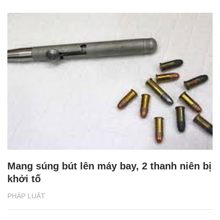
Mang súng bút lên máy bay, 2 thanh niên bị
khởi tố
PHÁP LUẬT