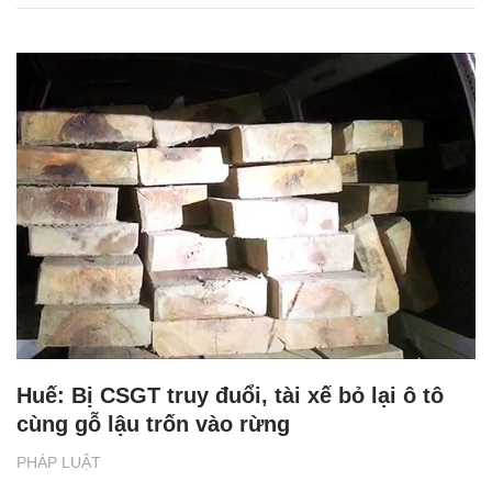
Huế: Bị CSGT truy đuổi, tài xế bỏ lại ô tô
cùng gỗ lậu trốn vào rừng
PHÁP LUẬT