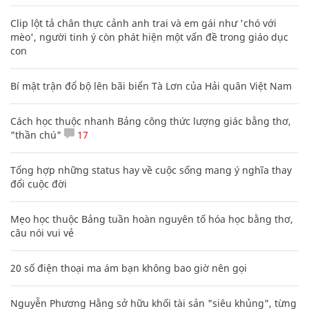
Clip lột tả chân thực cảnh anh trai và em gái như 'chó với
mèo', người tinh ý còn phát hiện một vấn đề trong giáo dục
con
Bí mật trận đổ bộ lên bãi biển Tà Lơn của Hải quân Việt Nam
Cách học thuộc nhanh Bảng công thức lượng giác bằng thơ,
"thần chú"
17
Tổng hợp những status hay về cuộc sống mang ý nghĩa thay
đổi cuộc đời
Mẹo học thuộc Bảng tuần hoàn nguyên tố hóa học bằng thơ,
câu nói vui vẻ
20 số điện thoại ma ám bạn không bao giờ nên gọi
Nguyễn Phương Hằng sở hữu khối tài sản "siêu khủng", từng