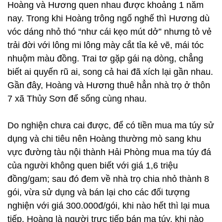
Hoàng và Hương quen nhau được khoảng 1 năm
nay. Trong khi Hoàng trông ngố nghế thì Hương dù
vóc dáng nhỏ thó “như cái kẹo mút dở” nhưng tỏ vẻ
trải đời với lông mi lông mày cắt tỉa kẻ vẽ, mái tóc
nhuộm màu đồng. Trai tơ gặp gái nạ dòng, chẳng
biết ai quyến rũ ai, song cả hai đã xích lại gần nhau.
Gần đây, Hoàng và Hương thuê hẳn nhà trọ ở thôn
7 xã Thủy Sơn để sống cùng nhau.
Do nghiện chưa cai được, để có tiền mua ma túy sử
dụng và chi tiêu nên Hoàng thường mò sang khu
vực đường tàu nội thành Hải Phòng mua ma túy đá
của người không quen biết với giá 1,6 triệu
đồng/gam; sau đó đem về nhà trọ chia nhỏ thành 8
gói, vừa sử dụng và bán lại cho các đối tượng
nghiện với giá 300.000đ/gói, khi nào hết thì lại mua
tiếp. Hoàng là người trực tiếp bán ma túy, khi nào