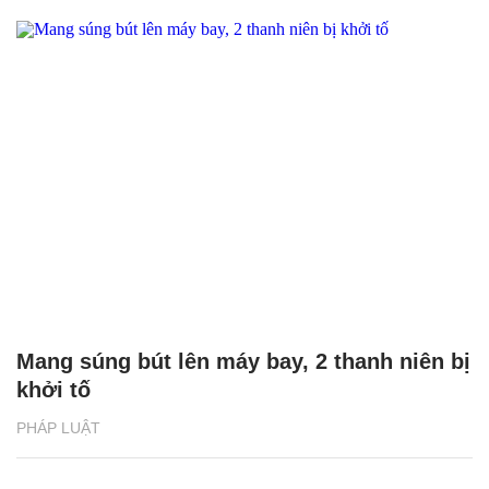
Mang súng bút lên máy bay, 2 thanh niên bị
khởi tố
PHÁP LUẬT