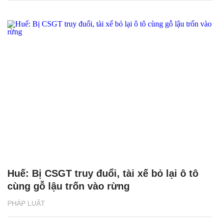
Huế: Bị CSGT truy đuổi, tài xế bỏ lại ô tô
cùng gỗ lậu trốn vào rừng
PHÁP LUẬT