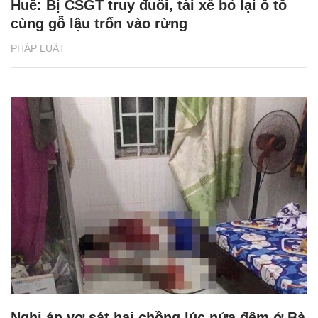
Huế: Bị CSGT truy đuổi, tài xế bỏ lại ô tô
cùng gỗ lậu trốn vào rừng
PHÁP LUẬT
Nghi án vợ sát hại chồng lúc nửa đêm ở Bà