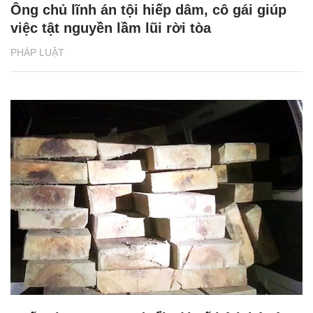
Ông chủ lĩnh án tội hiếp dâm, cô gái giúp
việc tật nguyền lầm lũi rời tòa
PHÁP LUẬT