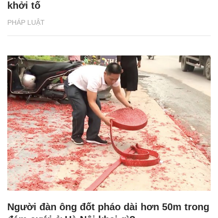
khởi tố
PHÁP LUẬT
Người đàn ông đốt pháo dài hơn 50m trong