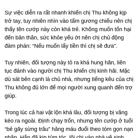
Sự việc diễn ra rất nhanh khiến chị Thu không kịp
trở tay, tuy nhiên nhìn vào tấm gương chiếu nên chị
thấy tên cướp này còn khá trẻ. Không muốn tổn hại
đến bản thân, sức khỏe yếu ớt nên chị chủ động
đàm phán: “Nếu muốn lấy tiền thì chị sẽ đưa”.
Tuy nhiên, đối tượng này tỏ ra khá hung hãn, liên
tục đánh vào người chị Thu khiến chị kinh hãi. Mặc
dù sát bên cạnh là chủ nhà, nhưng tiếng kêu của chị
Thu không đủ lớn để mọi người xung quanh đến trợ
giúp.
Trong lúc cả hai vật lộn khá lâu, đối tượng bị văng
kéo ra ngoài. Định chạy trốn, nhưng tên cướp ở tuổi
“bẻ gãy sừng trâu” hăng máu đuổi theo tóm gọn nạn
nhân. Hắn đã kịp túm tóc, lôi chị vào nhà vệ sinh,