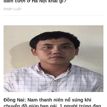
đám cưới ở Hà Nội khai gì?
PHÁP LUẬT
Đồng Nai: Nam thanh niên nổ súng khi
chuyển đồ giúp bạn gái, 1 người trúng đạn