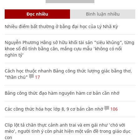
Đọc nhiều
Bình luận nhiều
Nhiều điểm bất thường ở bằng đại học của Lý Nhã Kỳ
Nguyễn Phương Hằng sở hữu khối tài sản "siêu khủng", từng
khoe sổ đỏ tính bằng cân, mắng cựu mẫu 'không có nổi
nghìn tỷ'
Cách học thuộc nhanh Bảng công thức lượng giác bằng thơ,
"thần chú"
17
Bảng công thức đạo hàm nguyên hàm cơ bản cần nhớ
Các công thức hóa học lớp 8, 9 cơ bản cần nhớ
106
Clip lột tả chân thực cảnh anh trai và em gái như 'chó với
mèo', người tinh ý còn phát hiện một vấn đề trong giáo dục
con