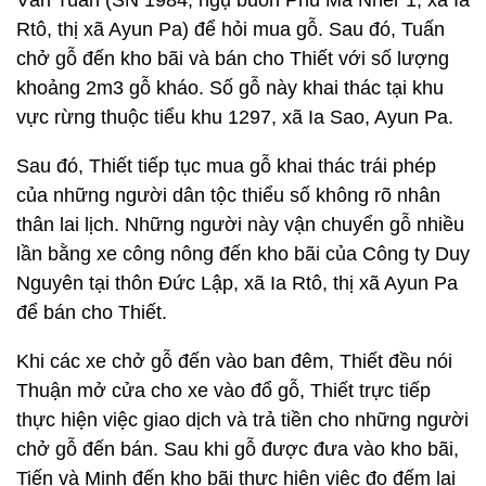
Văn Tuấn (SN 1984, ngụ buôn Phu Ma Nher 1, xã Ia
Rtô, thị xã Ayun Pa) để hỏi mua gỗ. Sau đó, Tuấn
chở gỗ đến kho bãi và bán cho Thiết với số lượng
khoảng 2m3 gỗ kháo. Số gỗ này khai thác tại khu
vực rừng thuộc tiểu khu 1297, xã Ia Sao, Ayun Pa.
Sau đó, Thiết tiếp tục mua gỗ khai thác trái phép
của những người dân tộc thiểu số không rõ nhân
thân lai lịch. Những người này vận chuyển gỗ nhiều
lần bằng xe công nông đến kho bãi của Công ty Duy
Nguyên tại thôn Đức Lập, xã Ia Rtô, thị xã Ayun Pa
để bán cho Thiết.
Khi các xe chở gỗ đến vào ban đêm, Thiết đều nói
Thuận mở cửa cho xe vào đổ gỗ, Thiết trực tiếp
thực hiện việc giao dịch và trả tiền cho những người
chở gỗ đến bán. Sau khi gỗ được đưa vào kho bãi,
Tiến và Minh đến kho bãi thực hiện việc đo đếm lại