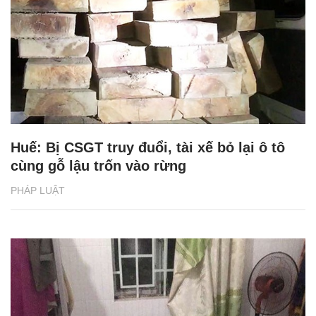
Huế: Bị CSGT truy đuổi, tài xế bỏ lại ô tô
cùng gỗ lậu trốn vào rừng
PHÁP LUẬT