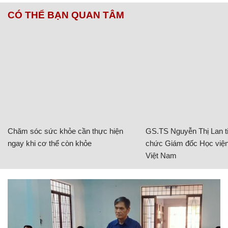
CÓ THỂ BẠN QUAN TÂM
Chăm sóc sức khỏe cần thực hiện
GS.TS Nguyễn Thị Lan ti
ngay khi cơ thể còn khỏe
chức Giám đốc Học viện
Việt Nam