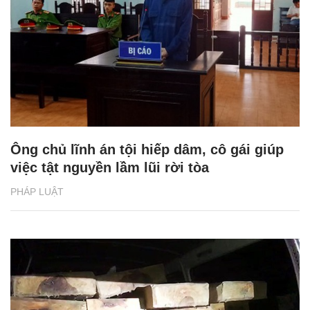
Ông chủ lĩnh án tội hiếp dâm, cô gái giúp
việc tật nguyền lầm lũi rời tòa
PHÁP LUẬT