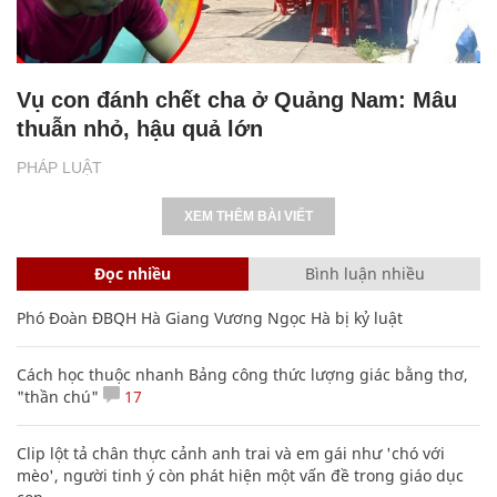
Vụ con đánh chết cha ở Quảng Nam: Mâu
thuẫn nhỏ, hậu quả lớn
PHÁP LUẬT
XEM THÊM BÀI VIẾT
Đọc nhiều
Bình luận nhiều
Phó Đoàn ĐBQH Hà Giang Vương Ngọc Hà bị kỷ luật
Cách học thuộc nhanh Bảng công thức lượng giác bằng thơ,
"thần chú"
17
Clip lột tả chân thực cảnh anh trai và em gái như 'chó với
mèo', người tinh ý còn phát hiện một vấn đề trong giáo dục