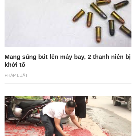
Mang súng bút lên máy bay, 2 thanh niên bị
khởi tố
PHÁP LUẬT