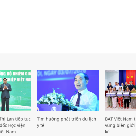
hị Lan tiếp tục
Tìm hướng phát triển du lịch
BAT Việt Nam t
đốc Học viện
y tế
vùng biên giới 
iệt Nam
kế