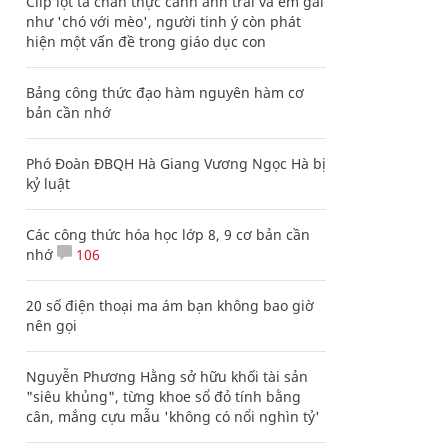
Clip lột tả chân thực cảnh anh trai và em gái
như 'chó với mèo', người tinh ý còn phát
hiện một vấn đề trong giáo dục con
Bảng công thức đạo hàm nguyên hàm cơ
bản cần nhớ
Phó Đoàn ĐBQH Hà Giang Vương Ngọc Hà bị
kỷ luật
Các công thức hóa học lớp 8, 9 cơ bản cần
nhớ
106
20 số điện thoại ma ám bạn không bao giờ
nên gọi
Nguyễn Phương Hằng sở hữu khối tài sản
"siêu khủng", từng khoe sổ đỏ tính bằng
cân, mắng cựu mẫu 'không có nổi nghìn tỷ'