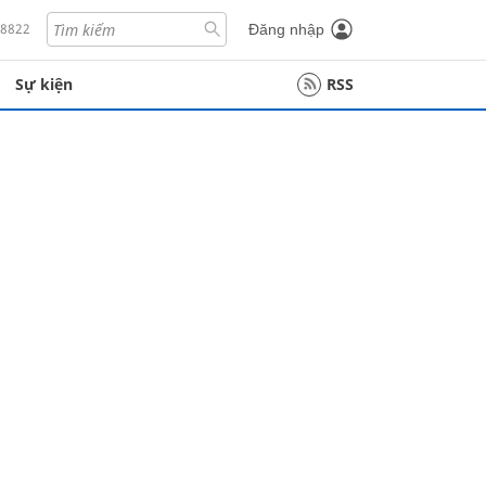
18822
Đăng nhập
Sự kiện
RSS