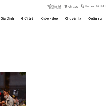
Hotline: 09161
Gia đình
Giới trẻ
Khỏe - đẹp
Chuyện lạ
Quân sự