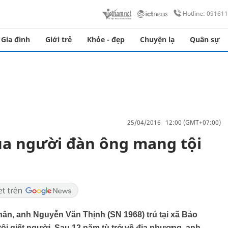
Hotline: 09161
Gia đình
Giới trẻ
Khỏe - đẹp
Chuyện lạ
Quân sự
25/04/2016 12:00 (GMT+07:00)
a người đàn ông mang tội
ân, anh Nguyễn Văn Thịnh (SN 1968) trú tại xã Bảo
i giết người. Sau 12 năm tù trở về địa phương, anh