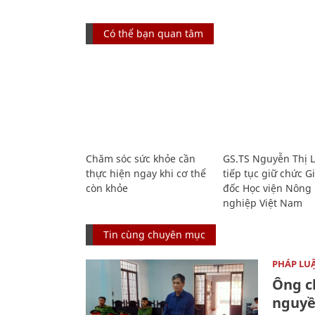
Có thể bạn quan tâm
Chăm sóc sức khỏe cần
GS.TS Nguyễn Thị 
thực hiện ngay khi cơ thể
tiếp tục giữ chức 
còn khỏe
đốc Học viện Nông
nghiệp Việt Nam
Tin cùng chuyên mục
PHÁP LU
Ông ch
nguyền