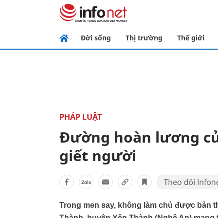
Đời sống
Thị trường
Thế giới
PHÁP LUẬT
Đường hoàn lương củ
giết người
Trong men say, không làm chủ được bản th
Thành, huyện Yên Thành (Nghệ An) mang tộ