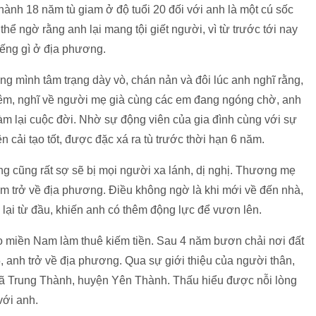
hành 18 năm tù giam ở độ tuổi 20 đối với anh là một cú sốc
thể ngờ rằng anh lại mang tội giết người, vì từ trước tới nay
iếng gì ở địa phương.
ng mình tâm trạng dày vò, chán nản và đôi lúc anh nghĩ rằng,
đêm, nghĩ về người mẹ già cùng các em đang ngóng chờ, anh
 làm lại cuộc đời. Nhờ sự động viên của gia đình cùng với sự
 cải tạo tốt, được đặc xá ra tù trước thời hạn 6 năm.
ng cũng rất sợ sẽ bị mọi người xa lánh, dị nghị. Thương mẹ
âm trở về địa phương. Điều không ngờ là khi mới về đến nhà,
lại từ đầu, khiến anh có thêm động lực để vươn lên.
vào miền Nam làm thuê kiếm tiền. Sau 4 năm bươn chải nơi đất
5, anh trở về địa phương. Qua sự giới thiệu của người thân,
ã Trung Thành, huyện Yên Thành. Thấu hiểu được nỗi lòng
với anh.