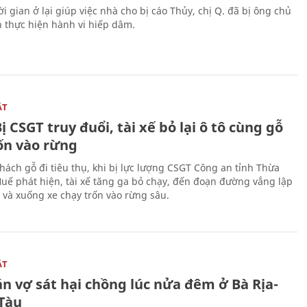
i gian ở lại giúp việc nhà cho bị cáo Thủy, chị Q. đã bị ông chủ
n thực hiện hành vi hiếp dâm.
ẬT
ị CSGT truy đuổi, tài xế bỏ lại ô tô cùng gỗ
rốn vào rừng
hách gỗ đi tiêu thụ, khi bị lực lượng CSGT Công an tỉnh Thừa
Huế phát hiện, tài xế tăng ga bỏ chạy, đến đoạn đường vắng lập
 và xuống xe chạy trốn vào rừng sâu.
ẬT
n vợ sát hại chồng lúc nửa đêm ở Bà Rịa-
Tàu