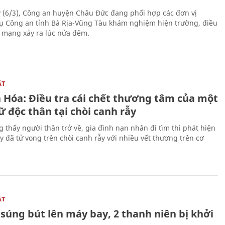
 (6/3), Công an huyện Châu Đức đang phối hợp các đơn vị
ụ Công an tỉnh Bà Rịa-Vũng Tàu khám nghiệm hiện trường, điều
n mạng xảy ra lúc nửa đêm.
ẬT
 Hóa: Điều tra cái chết thương tâm của một
 độc thân tại chòi canh rẫy
g thấy người thân trở về, gia đình nạn nhân đi tìm thì phát hiện
y đã tử vong trên chòi canh rẫy với nhiều vết thương trên cơ
ẬT
súng bút lên máy bay, 2 thanh niên bị khởi