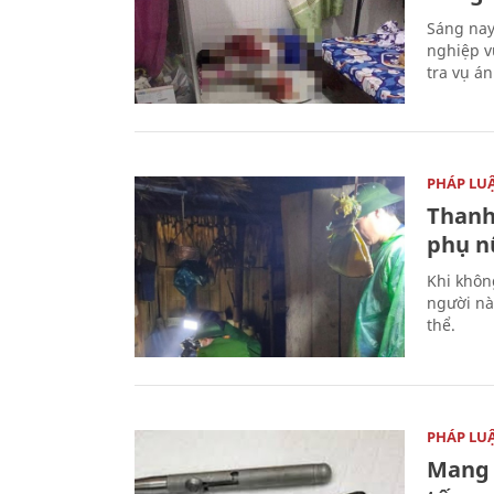
Sáng nay
nghiệp v
tra vụ á
PHÁP LU
Thanh
phụ nữ
Khi khôn
người nà
thể.
PHÁP LU
Mang 