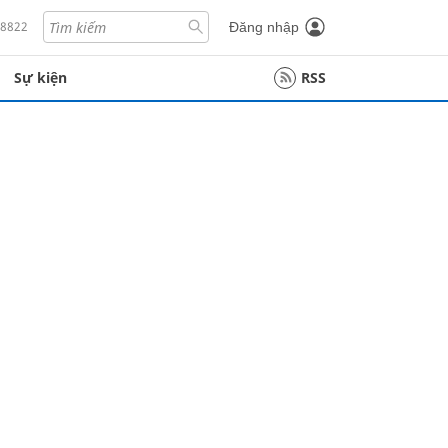
18822
Đăng nhập
Sự kiện
RSS