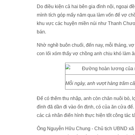
Do điều kiện cả hai bên gia đình nội, ngoại đ
mình tích góp mấy năm qua làm vốn để vợ chồ
khu vực các huyện miền núi như Thanh Chươ
bán.
Nhờ nghề buôn chuối, đến nay, mỗi tháng, vợ
con lối xóm thấy vợ chồng anh chịu khó làm 
Mỗi ngày, anh vượt hàng trăm câ
Để có thêm thu nhập, anh còn chăn nuôi bò, l
đình đã dần đi vào ổn định, có của ăn cửa đ
các cá nhân điển hình thực hiện tốt công tác
Ông Nguyễn Hữu Chung - Chủ tịch UBND xã B