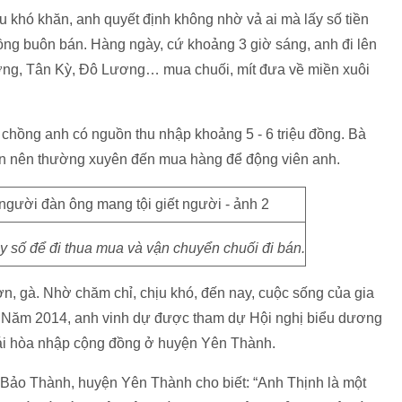
ều khó khăn, anh quyết định không nhờ vả ai mà lấy số tiền
ng buôn bán. Hàng ngày, cứ khoảng 3 giờ sáng, anh đi lên
ng, Tân Kỳ, Đô Lương… mua chuối, mít đưa về miền xuôi
 chồng anh có nguồn thu nhập khoảng 5 - 6 triệu đồng. Bà
ăn nên thường xuyên đến mua hàng để động viên anh.
y số để đi thua mua và vận chuyển chuối đi bán.
ợn, gà. Nhờ chăm chỉ, chịu khó, đến nay, cuộc sống của gia
ể. Năm 2014, anh vinh dự được tham dự Hội nghị biểu dương
 tái hòa nhập cộng đồng ở huyện Yên Thành.
ảo Thành, huyện Yên Thành cho biết: “Anh Thịnh là một