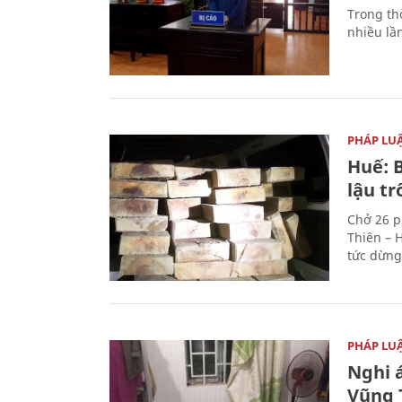
Trong thờ
nhiều lầ
PHÁP LU
Huế: B
lậu t
Chở 26 p
Thiên – 
tức dừng
PHÁP LU
Nghi á
Vũng 