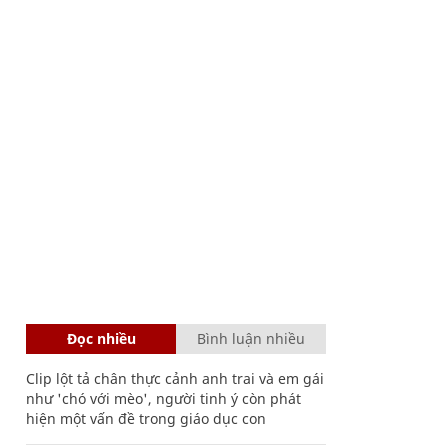
Đọc nhiều
Bình luận nhiều
Clip lột tả chân thực cảnh anh trai và em gái
như 'chó với mèo', người tinh ý còn phát
hiện một vấn đề trong giáo dục con