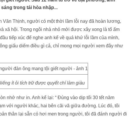
sáng trong tái hòa nhập...
Văn Thịnh, người có một thời lầm lỗi nay đã hoàn lương,
 và xã hội. Trong ngôi nhà nhỏ mới được xây xong là tổ ấm
đầu tiếp xúc để nghe anh kể về quá khứ lỗi lầm của mình,
hông giấu diếm điều gì cả, chỉ mong mọi người xem đây như
ếng ít ỏi tích trữ được quyết chí làm giàu
 nhớ như in. Anh kể lại: “ Đúng vào dịp tối 30 tết năm
m với người khác, hai bên cãi vã giữa đường. Lúc đó, tôi
ản thân lại sẵn có hơi men trong người, tôi đã đánh người đi