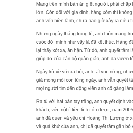
Mang trên mình bản án giết người, phải chấp 
lớn. Còn đối với gia đình, hàng xóm thì không 
anh vốn hiền lành, chưa bao giờ xảy ra điều t
Những ngày tháng trong tù, anh luôn mang tro
cuộc đời mình như vậy là đã kết thúc. Hàng 
lại thấy xót xa, ân hận. Từ đó, anh quyết tâm
giúp đỡ của cán bộ quản giáo, anh đã vươn lên
Ngày trở về với xã hội, anh rất vui mừng, như
già mong mỏi con từng ngày, anh vẫn quyết t
mọi người tìm đến động viên anh cố gắng làm 
Ra tù với hai bàn tay trắng, anh quyết định 
khách, với một ít tiền tích cóp được, năm 200
anh đã quen và yêu chị Hoàng Thị Lương ở x
về quá khứ của anh, chị đã quyết tâm gắn bó 