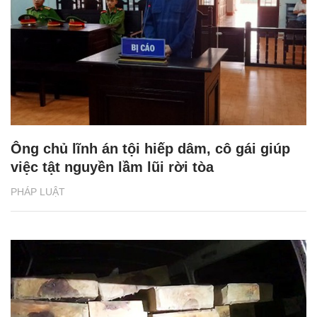
Ông chủ lĩnh án tội hiếp dâm, cô gái giúp
việc tật nguyền lầm lũi rời tòa
PHÁP LUẬT