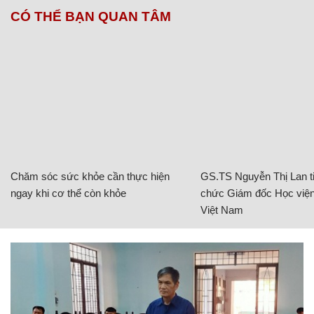
CÓ THỂ BẠN QUAN TÂM
Chăm sóc sức khỏe cần thực hiện
GS.TS Nguyễn Thị Lan ti
ngay khi cơ thể còn khỏe
chức Giám đốc Học viện
Việt Nam