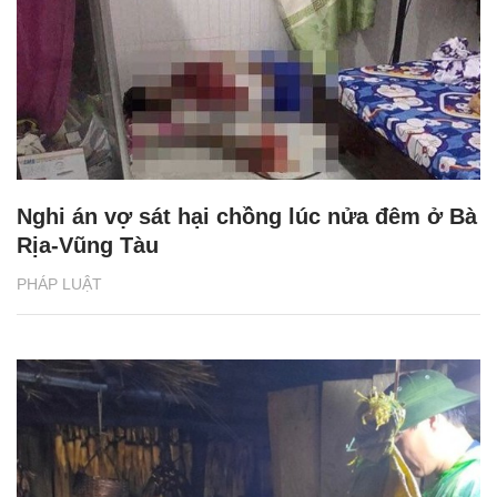
Nghi án vợ sát hại chồng lúc nửa đêm ở Bà
Rịa-Vũng Tàu
PHÁP LUẬT