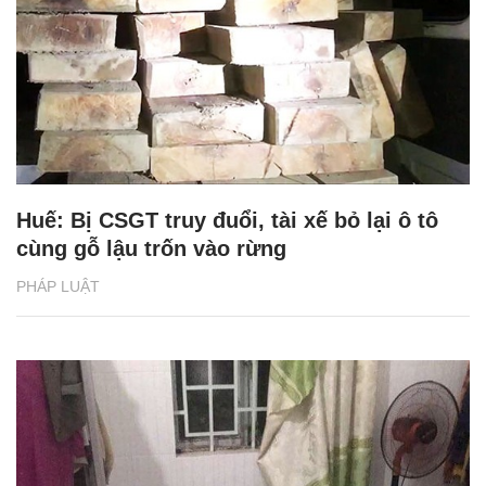
Huế: Bị CSGT truy đuổi, tài xế bỏ lại ô tô
cùng gỗ lậu trốn vào rừng
PHÁP LUẬT