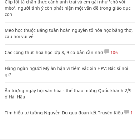
Clip lột tả chân thực cảnh anh trai và em gái như 'chó với
mèo', người tinh ý còn phát hiện một vấn đề trong giáo dục
con
Mẹo học thuộc Bảng tuần hoàn nguyên tố hóa học bằng thơ,
câu nói vui vẻ
Các công thức hóa học lớp 8, 9 cơ bản cần nhớ
106
Hàng ngàn người Mỹ ân hận vì tiêm vắc xin HPV: Bác sĩ nói
gì?
Ấn tượng ngày hội văn hóa - thể thao mừng Quốc khánh 2/9
ở Hải Hậu
Tìm hiểu tư tưởng Nguyễn Du qua đoạn kết Truyện Kiều
1