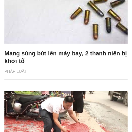
Mang súng bút lên máy bay, 2 thanh niên bị
khởi tố
PHÁP LUẬT