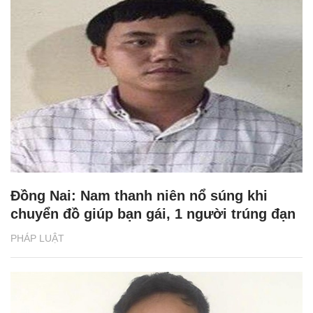
Đồng Nai: Nam thanh niên nổ súng khi
chuyển đồ giúp bạn gái, 1 người trúng đạn
PHÁP LUẬT