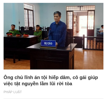
Ông chủ lĩnh án tội hiếp dâm, cô gái giúp
việc tật nguyền lầm lũi rời tòa
PHÁP LUẬT