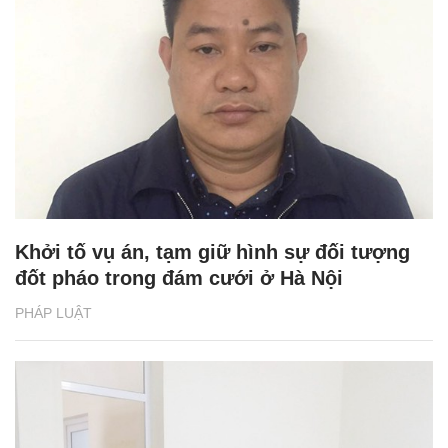
Khởi tố vụ án, tạm giữ hình sự đối tượng
đốt pháo trong đám cưới ở Hà Nội
PHÁP LUẬT