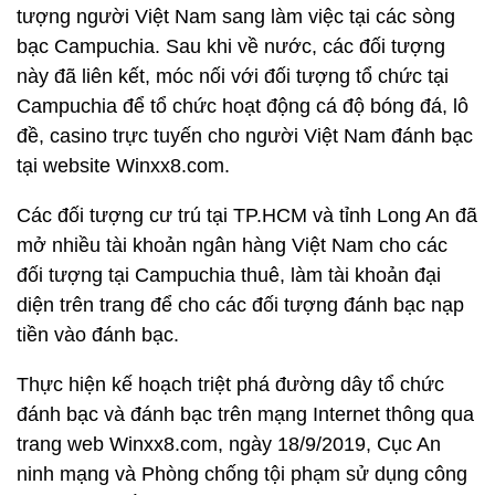
tượng người Việt Nam sang làm việc tại các sòng
bạc Campuchia. Sau khi về nước, các đối tượng
này đã liên kết, móc nối với đối tượng tổ chức tại
Campuchia để tổ chức hoạt động cá độ bóng đá, lô
đề, casino trực tuyến cho người Việt Nam đánh bạc
tại website Winxx8.com.
Các đối tượng cư trú tại TP.HCM và tỉnh Long An đã
mở nhiều tài khoản ngân hàng Việt Nam cho các
đối tượng tại Campuchia thuê, làm tài khoản đại
diện trên trang để cho các đối tượng đánh bạc nạp
tiền vào đánh bạc.
Thực hiện kế hoạch triệt phá đường dây tổ chức
đánh bạc và đánh bạc trên mạng Internet thông qua
trang web Winxx8.com, ngày 18/9/2019, Cục An
ninh mạng và Phòng chống tội phạm sử dụng công