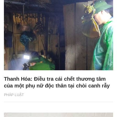
Thanh Hóa: Điều tra cái chết thương tâm
của một phụ nữ độc thân tại chòi canh rẫy
PHÁP LUẬT