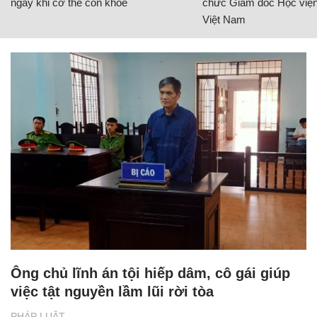
ngay khi cơ thể còn khỏe
chức Giám đốc Học viện
Việt Nam
Ông chủ lĩnh án tội hiếp dâm, cô gái giúp
việc tật nguyền lầm lũi rời tòa
PHÁP LUẬT