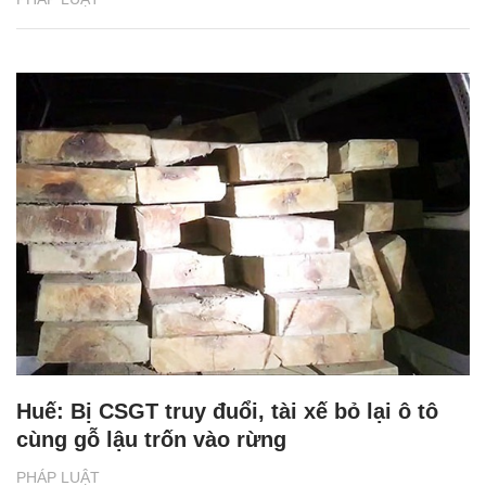
Huế: Bị CSGT truy đuổi, tài xế bỏ lại ô tô
cùng gỗ lậu trốn vào rừng
PHÁP LUẬT