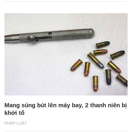
Mang súng bút lên máy bay, 2 thanh niên bị
khởi tố
PHÁP LUẬT