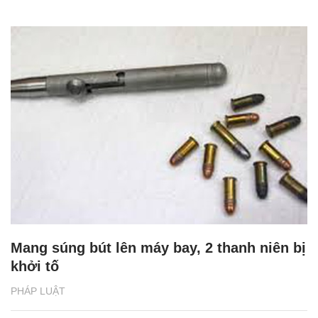
Mang súng bút lên máy bay, 2 thanh niên bị
khởi tố
PHÁP LUẬT