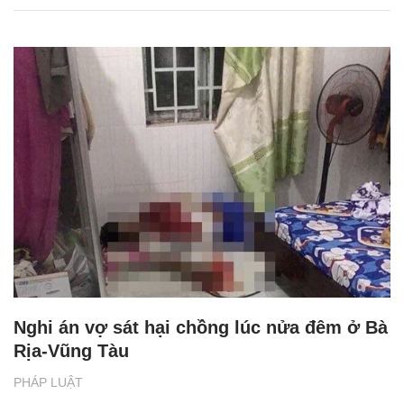
Nghi án vợ sát hại chồng lúc nửa đêm ở Bà
Rịa-Vũng Tàu
PHÁP LUẬT