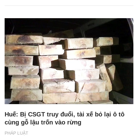
Huế: Bị CSGT truy đuổi, tài xế bỏ lại ô tô
cùng gỗ lậu trốn vào rừng
PHÁP LUẬT