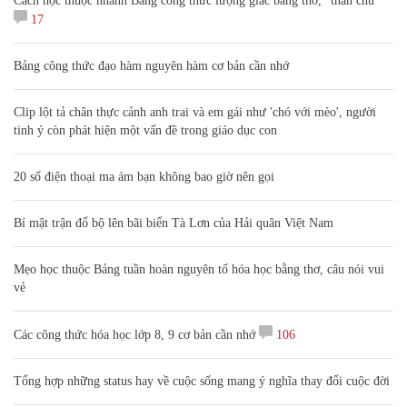
Cách học thuộc nhanh Bảng công thức lượng giác bằng thơ, "thần chú"
17
Bảng công thức đạo hàm nguyên hàm cơ bản cần nhớ
Clip lột tả chân thực cảnh anh trai và em gái như 'chó với mèo', người
tinh ý còn phát hiện một vấn đề trong giáo dục con
20 số điện thoại ma ám bạn không bao giờ nên gọi
Bí mật trận đổ bộ lên bãi biển Tà Lơn của Hải quân Việt Nam
Mẹo học thuộc Bảng tuần hoàn nguyên tố hóa học bằng thơ, câu nói vui
vẻ
Các công thức hóa học lớp 8, 9 cơ bản cần nhớ
106
Tổng hợp những status hay về cuộc sống mang ý nghĩa thay đổi cuộc đời