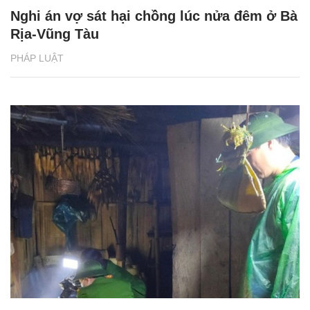
Nghi án vợ sát hại chồng lúc nửa đêm ở Bà
Rịa-Vũng Tàu
PHÁP LUẬT