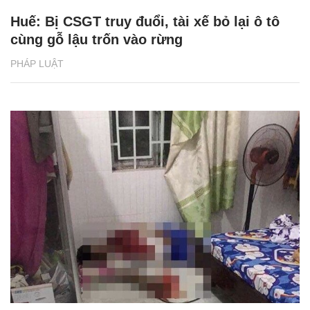
Huế: Bị CSGT truy đuổi, tài xế bỏ lại ô tô
cùng gỗ lậu trốn vào rừng
PHÁP LUẬT