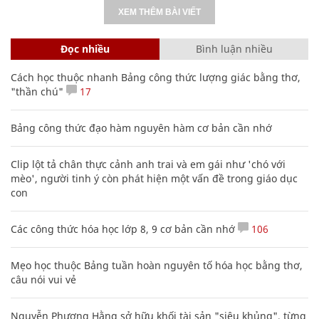
XEM THÊM BÀI VIẾT
Đọc nhiều
Bình luận nhiều
Cách học thuộc nhanh Bảng công thức lượng giác bằng thơ,
"thần chú"
17
Bảng công thức đạo hàm nguyên hàm cơ bản cần nhớ
Clip lột tả chân thực cảnh anh trai và em gái như 'chó với
mèo', người tinh ý còn phát hiện một vấn đề trong giáo dục
con
Các công thức hóa học lớp 8, 9 cơ bản cần nhớ
106
Mẹo học thuộc Bảng tuần hoàn nguyên tố hóa học bằng thơ,
câu nói vui vẻ
Nguyễn Phương Hằng sở hữu khối tài sản "siêu khủng", từng