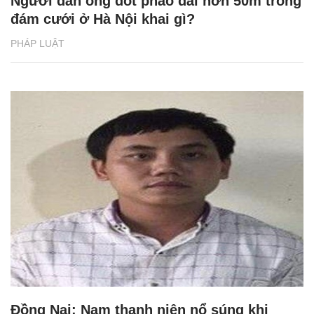
Người đàn ông đốt pháo dài hơn 50m trong
đám cưới ở Hà Nội khai gì?
PHÁP LUẬT
Đồng Nai: Nam thanh niên nổ súng khi