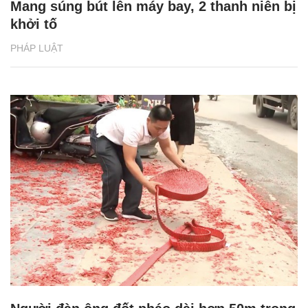
Mang súng bút lên máy bay, 2 thanh niên bị
khởi tố
PHÁP LUẬT