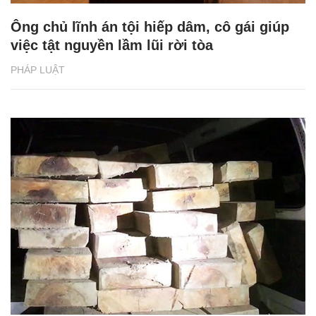
Ông chủ lĩnh án tội hiếp dâm, cô gái giúp
việc tật nguyền lầm lũi rời tòa
PHÁP LUẬT