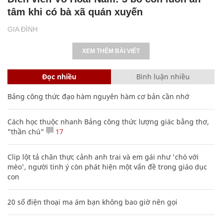
tâm khi có bà xã quán xuyến
GIA ĐÌNH
XEM THÊM BÀI VIẾT
Đọc nhiều
Bình luận nhiều
Bảng công thức đạo hàm nguyên hàm cơ bản cần nhớ
Cách học thuộc nhanh Bảng công thức lượng giác bằng thơ,
"thần chú"
17
Clip lột tả chân thực cảnh anh trai và em gái như 'chó với
mèo', người tinh ý còn phát hiện một vấn đề trong giáo dục
con
20 số điện thoại ma ám bạn không bao giờ nên gọi