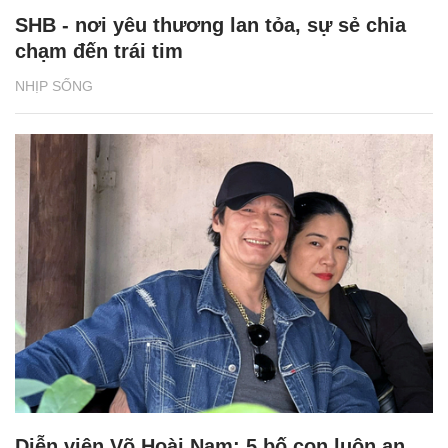
SHB - nơi yêu thương lan tỏa, sự sẻ chia
chạm đến trái tim
NHỊP SỐNG
Diễn viên Võ Hoài Nam: 5 bố con luôn an