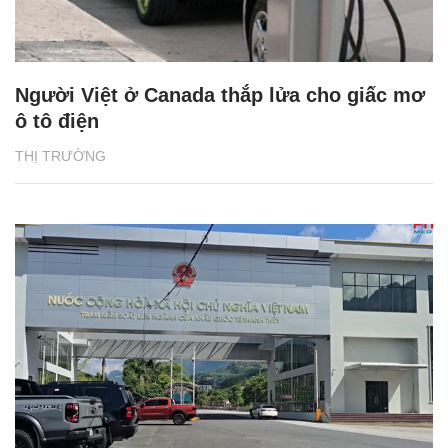
Người Việt ở Canada thắp lửa cho giấc mơ
ô tô điện
THỊ TRƯỜNG