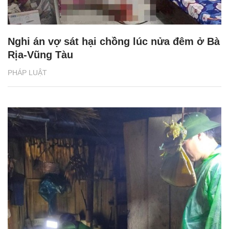
Nghi án vợ sát hại chồng lúc nửa đêm ở Bà
Rịa-Vũng Tàu
PHÁP LUẬT