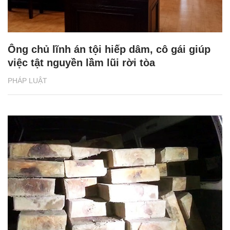
Ông chủ lĩnh án tội hiếp dâm, cô gái giúp
việc tật nguyền lầm lũi rời tòa
PHÁP LUẬT