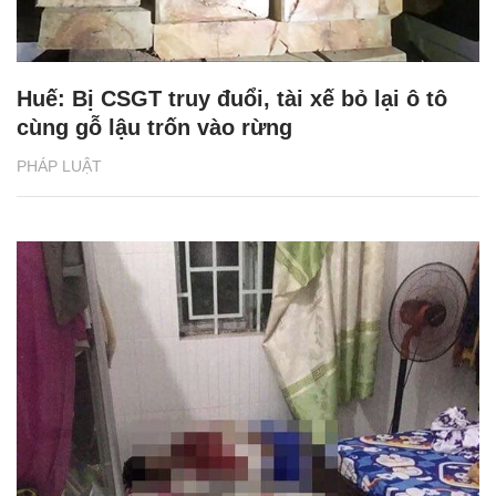
Huế: Bị CSGT truy đuổi, tài xế bỏ lại ô tô
cùng gỗ lậu trốn vào rừng
PHÁP LUẬT