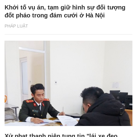
Khởi tố vụ án, tạm giữ hình sự đối tượng
đốt pháo trong đám cưới ở Hà Nội
PHÁP LUẬT
Xử phạt thanh niên tung tin "lái xe đeo