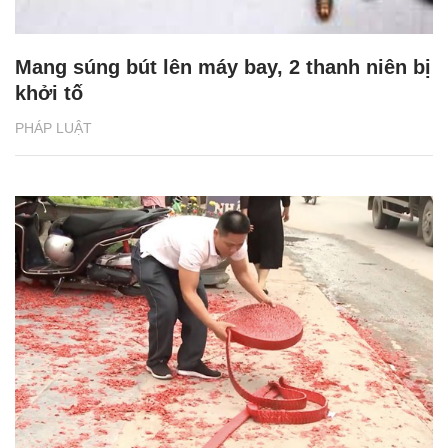
Mang súng bút lên máy bay, 2 thanh niên bị
khởi tố
PHÁP LUẬT