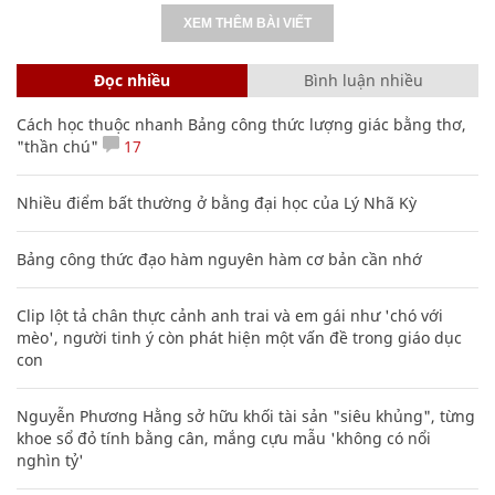
XEM THÊM BÀI VIẾT
Đọc nhiều
Bình luận nhiều
Cách học thuộc nhanh Bảng công thức lượng giác bằng thơ,
"thần chú"
17
Nhiều điểm bất thường ở bằng đại học của Lý Nhã Kỳ
Bảng công thức đạo hàm nguyên hàm cơ bản cần nhớ
Clip lột tả chân thực cảnh anh trai và em gái như 'chó với
mèo', người tinh ý còn phát hiện một vấn đề trong giáo dục
con
Nguyễn Phương Hằng sở hữu khối tài sản "siêu khủng", từng
khoe sổ đỏ tính bằng cân, mắng cựu mẫu 'không có nổi
nghìn tỷ'