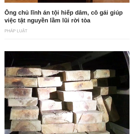
Ông chủ lĩnh án tội hiếp dâm, cô gái giúp
việc tật nguyền lầm lũi rời tòa
PHÁP LUẬT