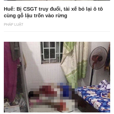
Huế: Bị CSGT truy đuổi, tài xế bỏ lại ô tô
cùng gỗ lậu trốn vào rừng
PHÁP LUẬT