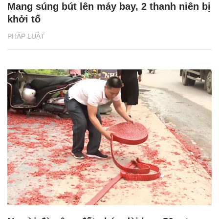
Mang súng bút lên máy bay, 2 thanh niên bị
khởi tố
PHÁP LUẬT