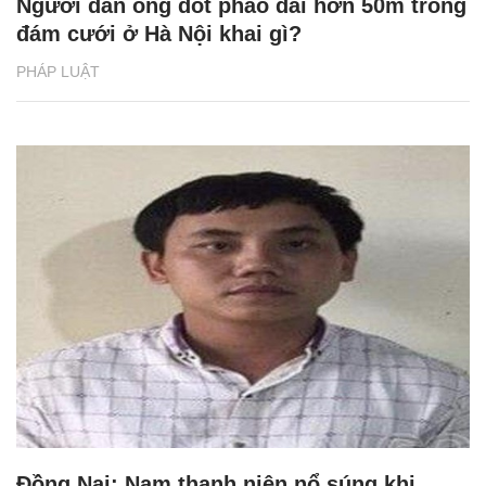
Người đàn ông đốt pháo dài hơn 50m trong
đám cưới ở Hà Nội khai gì?
PHÁP LUẬT
Đồng Nai: Nam thanh niên nổ súng khi