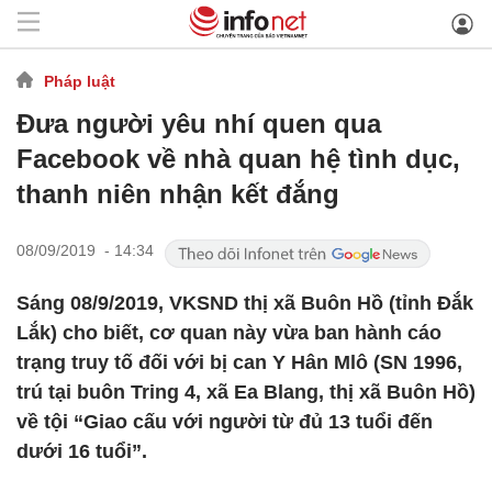
Pháp luật
Đưa người yêu nhí quen qua
Facebook về nhà quan hệ tình dục,
thanh niên nhận kết đắng
08/09/2019 - 14:34
Sáng 08/9/2019, VKSND thị xã Buôn Hồ (tỉnh Đắk
Lắk) cho biết, cơ quan này vừa ban hành cáo
trạng truy tố đối với bị can Y Hân Mlô (SN 1996,
trú tại buôn Tring 4, xã Ea Blang, thị xã Buôn Hồ)
về tội “Giao cấu với người từ đủ 13 tuổi đến
dưới 16 tuổi”.