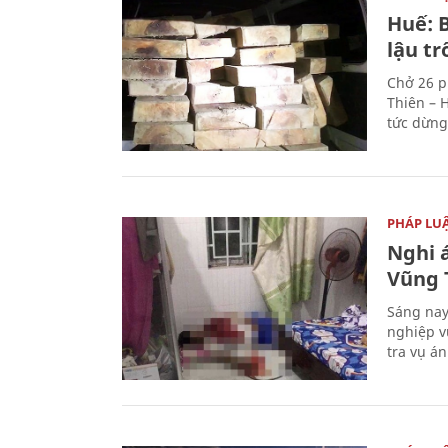
Huế: B
lậu t
Chở 26 p
Thiên – 
tức dừng
PHÁP LU
Nghi á
Vũng 
Sáng nay
nghiệp v
tra vụ á