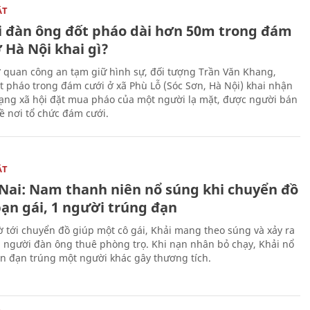
ẬT
 đàn ông đốt pháo dài hơn 50m trong đám
 Hà Nội khai gì?
ơ quan công an tạm giữ hình sự, đối tượng Trần Văn Khang,
t pháo trong đám cưới ở xã Phù Lỗ (Sóc Sơn, Hà Nội) khai nhận
ạng xã hội đặt mua pháo của một người lạ mặt, được người bán
ề nơi tổ chức đám cưới.
ẬT
Nai: Nam thanh niên nổ súng khi chuyển đồ
bạn gái, 1 người trúng đạn
 tới chuyển đồ giúp một cô gái, Khải mang theo súng và xảy ra
i người đàn ông thuê phòng trọ. Khi nạn nhân bỏ chạy, Khải nổ
ên đạn trúng một người khác gây thương tích.