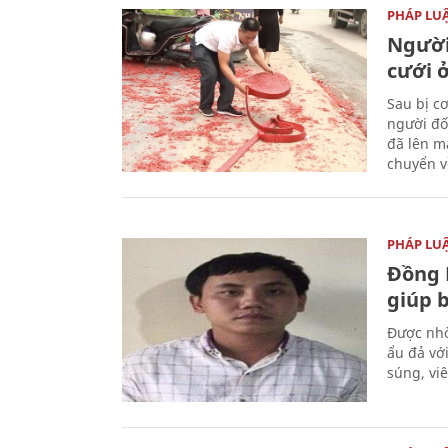
PHÁP LU
Người
cưới ở
Sau bị c
người đố
đã lên m
chuyển v
PHÁP LU
Đồng 
giúp 
Được nhờ
ẩu đả vớ
súng, vi