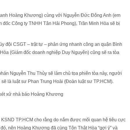
danh Hoàng Khương) cùng với Nguyễn Đức Đông Anh (em
 đốc Công ty TNHH Tân Hải Phong), Trần Minh Hòa sẽ bị
y đội CSGT – trật tự – phản ứng nhanh công an quận Bình
hất Hòa (Giám đốc doanh nghiệp Duy Nguyên) cũng sẽ ra tòa
hán Nguyễn Thu Thủy sẽ làm chủ tọa phiên tòa này, người
sẽ là luật sư Phan Trung Hoài (Đoàn luật sư TP.HCM).
Viện KSND TP.HCM cho rằng do nắm được mối quan hệ tiêu cực
 đó, nên Hoàng Khương đã cùng Tôn Thât Hòa “gợi ý” và