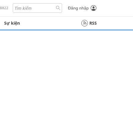
18822
Đăng nhập
Sự kiện
RSS