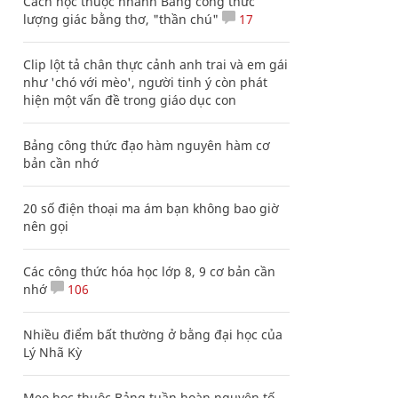
Cách học thuộc nhanh Bảng công thức
lượng giác bằng thơ, "thần chú"
17
Clip lột tả chân thực cảnh anh trai và em gái
như 'chó với mèo', người tinh ý còn phát
hiện một vấn đề trong giáo dục con
Bảng công thức đạo hàm nguyên hàm cơ
bản cần nhớ
20 số điện thoại ma ám bạn không bao giờ
nên gọi
Các công thức hóa học lớp 8, 9 cơ bản cần
nhớ
106
Nhiều điểm bất thường ở bằng đại học của
Lý Nhã Kỳ
Mẹo học thuộc Bảng tuần hoàn nguyên tố