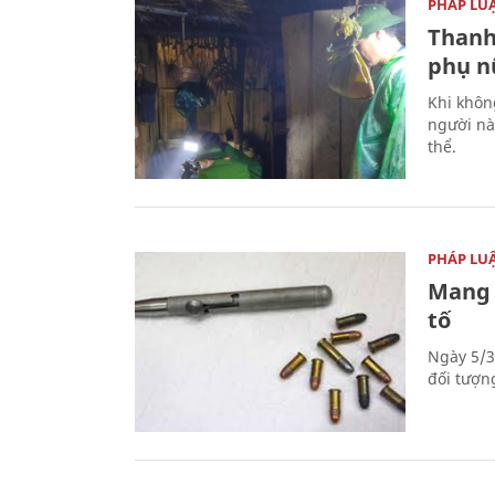
PHÁP LU
Thanh
phụ nữ
Khi khôn
người nà
thể.
PHÁP LU
Mang 
tố
Ngày 5/3
đối tượn