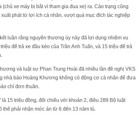
(chủ xe máy bị bắt vì tham gia đua xe) ra. Cáo trạng cũng
uất phát từ lợi ích cá nhân, vượt quá mục đích tác nghiệp
kết luận rằng nguyên thượng úy này đã lợi dụng nhiệm vụ
riệu để trả xe đầu kéo của Trần Anh Tuấn, và 15 triệu để trả
.
Khương và luật sư Phan Trung Hoài đã nhiều lần đề nghị VKS
 rằng nhà báo Hoàng Khương không có động cơ cá nhân để đưa
báo chí đơn thuần.
ộ” là 15 triệu đồng, đối chiếu với khoản 2, điều 289 Bộ luật
thể phải nhận mức án từ 6 đến 13 năm tù.