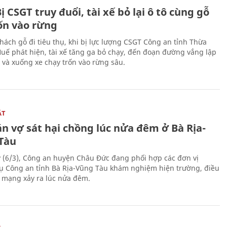
ị CSGT truy đuổi, tài xế bỏ lại ô tô cùng gỗ
rốn vào rừng
hách gỗ đi tiêu thụ, khi bị lực lượng CSGT Công an tỉnh Thừa
Huế phát hiện, tài xế tăng ga bỏ chạy, đến đoạn đường vắng lập
 và xuống xe chạy trốn vào rừng sâu.
ẬT
n vợ sát hại chồng lúc nửa đêm ở Bà Rịa-
Tàu
 (6/3), Công an huyện Châu Đức đang phối hợp các đơn vị
ụ Công an tỉnh Bà Rịa-Vũng Tàu khám nghiệm hiện trường, điều
n mạng xảy ra lúc nửa đêm.