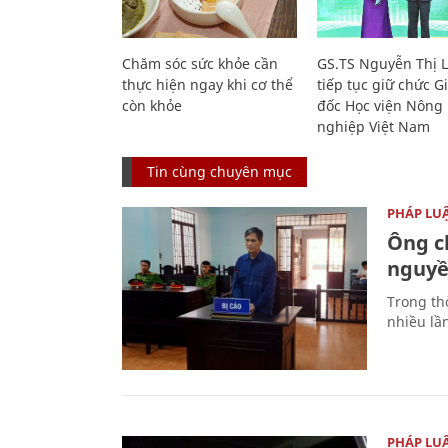
Chăm sóc sức khỏe cần
GS.TS Nguyễn Thị 
thực hiện ngay khi cơ thể
tiếp tục giữ chức 
còn khỏe
đốc Học viện Nông
nghiệp Việt Nam
Tin cùng chuyên mục
PHÁP LU
Ông ch
nguyền
Trong thờ
nhiều lầ
PHÁP LU