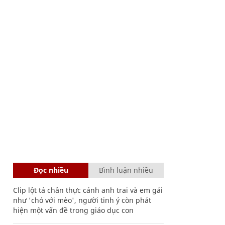
Đọc nhiều
Bình luận nhiều
Clip lột tả chân thực cảnh anh trai và em gái
như 'chó với mèo', người tinh ý còn phát
hiện một vấn đề trong giáo dục con