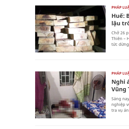
PHÁP LU
Huế: B
lậu t
Chở 26 p
Thiên – 
tức dừng
PHÁP LU
Nghi á
Vũng 
Sáng nay
nghiệp v
tra vụ á