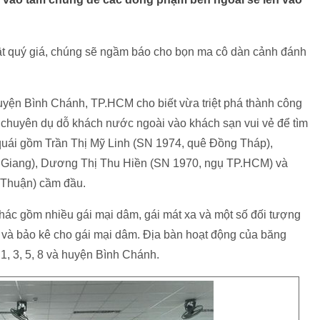
ật quý giá, chúng sẽ ngầm báo cho bọn ma cô dàn cảnh đánh
ện Bình Chánh, TP.HCM cho biết vừa triệt phá thành công
huyên dụ dỗ khách nước ngoài vào khách sạn vui vẻ để tìm
 quái gồm Trần Thị Mỹ Linh (SN 1974, quê Đồng Tháp),
 Giang), Dương Thị Thu Hiền (SN 1970, ngụ TP.HCM) và
 Thuận) cầm đầu.
hác gồm nhiều gái mại dâm, gái mát xa và một số đối tượng
t và bảo kê cho gái mại dâm. Địa bàn hoạt động của băng
 1, 3, 5, 8 và huyện Bình Chánh.