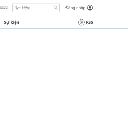
18822
Đăng nhập
Sự kiện
RSS