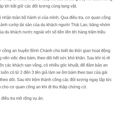
p tới bắt giữ các đối tượng cùng tang vật.
 nhận toàn bộ hành vi của mình. Qua điều tra, cơ quan công
 cảnh cướp tài sản của du khách người Thái Lan, băng nhóm
ủa du khách nước ngoài với số tiền lên tới hàng trăm triệu
 công an huyện Bình Chánh cho biết do thời gian hoạt động
 nên việc đeo bám, theo dõi hết sức khó khăn. Sau khi rủ rê
ến các khách sạn vắng, có nhiều góc khuất, để đảm bảo an
 luôn có từ 2 đến 3 tên giả làm xe ôm bám theo taxi của gái
theo dõi. Sau khi trộm thành công các đối tượng ngay lập tức
n cho cơ quan công an khi đi thu thập chứng cứ.
điều tra mở rộng vụ án.