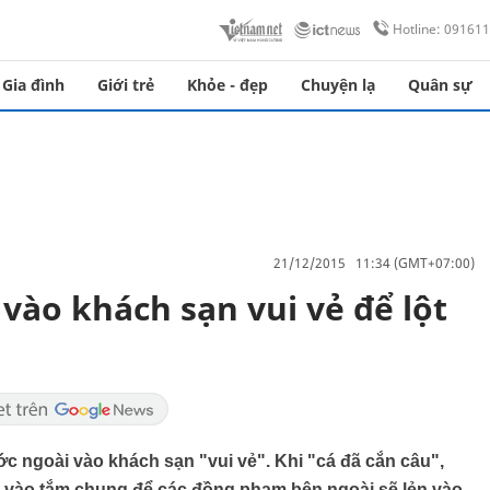
Hotline: 09161
Gia đình
Giới trẻ
Khỏe - đẹp
Chuyện lạ
Quân sự
21/12/2015 11:34 (GMT+07:00)
vào khách sạn vui vẻ để lột
c ngoài vào khách sạn "vui vẻ". Khi "cá đã cắn câu",
 vào tắm chung để các đồng phạm bên ngoài sẽ lẻn vào