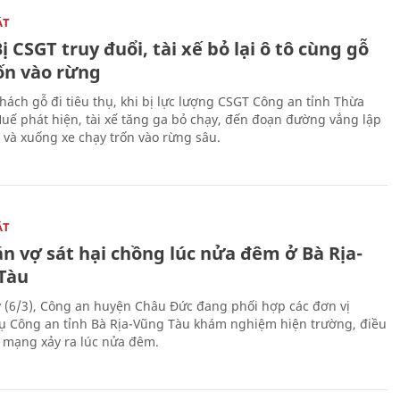
ẬT
ị CSGT truy đuổi, tài xế bỏ lại ô tô cùng gỗ
rốn vào rừng
hách gỗ đi tiêu thụ, khi bị lực lượng CSGT Công an tỉnh Thừa
Huế phát hiện, tài xế tăng ga bỏ chạy, đến đoạn đường vắng lập
 và xuống xe chạy trốn vào rừng sâu.
ẬT
n vợ sát hại chồng lúc nửa đêm ở Bà Rịa-
Tàu
 (6/3), Công an huyện Châu Đức đang phối hợp các đơn vị
ụ Công an tỉnh Bà Rịa-Vũng Tàu khám nghiệm hiện trường, điều
n mạng xảy ra lúc nửa đêm.