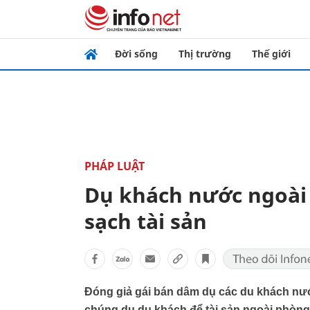
Đời sống
Thị trường
Thế giới
PHÁP LUẬT
Dụ khách nước ngoài 
sạch tài sản
Đóng giả gái bán dâm dụ các du khách nướ
chúng dụ du khách để tài sản ngoài phòng