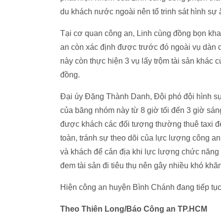
du khách nước ngoài nên tổ trinh sát hình sự ậ
Tại cơ quan công an, Linh cùng đồng bọn khai
an còn xác định được trước đó ngoài vụ dàn
này còn thực hiện 3 vụ lấy trộm tài sản khác c
đồng.
Đại úy Đặng Thành Danh, Đội phó đội hình sự
của băng nhóm này từ 8 giờ tối đến 3 giờ sáng
được khách các đối tượng thường thuê taxi đ
toàn, tránh sự theo dõi của lực lượng công an
và khách để cản địa khi lực lượng chức năng 
đem tài sản đi tiêu thụ nên gây nhiều khó khă
Hiện công an huyện Bình Chánh đang tiếp tục 
Theo Thiên Long/Báo Công an TP.HCM