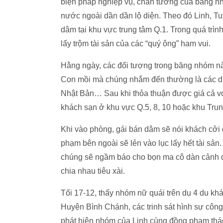
biện pháp nghiệp vụ, chân tướng của băng n
nước ngoài dần dần lộ diện. Theo đó Linh, T
dâm tại khu vực trung tâm Q.1. Trong quá trìn
lấy trộm tài sản của các “quý ông” ham vui.
Hằng ngày, các đối tượng trong băng nhóm nà
Con mồi mà chúng nhắm đến thường là các d
Nhật Bản… Sau khi thỏa thuận được giá cả v
khách sạn ở khu vực Q.5, 8, 10 hoặc khu Tru
Khi vào phòng, gái bán dâm sẽ nói khách cởi 
phạm bên ngoài sẽ lẻn vào lục lấy hết tài sản
chúng sẽ ngầm báo cho bọn ma cô dàn cảnh đá
chia nhau tiêu xài.
Tối 17-12, thấy nhóm nữ quái trên dụ 4 du kh
Huyện Bình Chánh, các trinh sát hình sự côn
phát hiện nhóm của Linh cùng đồng phạm tháo 