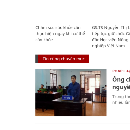
Chăm sóc sức khỏe cần
GS.TS Nguyễn Thị 
thực hiện ngay khi cơ thể
tiếp tục giữ chức 
còn khỏe
đốc Học viện Nông
nghiệp Việt Nam
Tin cùng chuyên mục
PHÁP LU
Ông ch
nguyền
Trong thờ
nhiều lầ