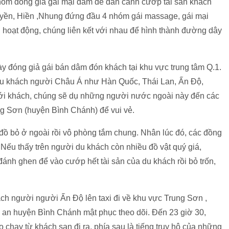
hóm đóng giả gái mại dâm để dàn cảnh cướp tài sản khách
uyền, Hiền ,Nhung đứng đầu 4 nhóm gái massage, gái mại
h hoạt động, chúng liên kết với nhau để hình thành đường dây
y đóng giả gái bán dâm đón khách tại khu vực trung tâm Q.1.
u khách người Châu Á như Hàn Quốc, Thái Lan, Ấn Độ,
ới khách, chúng sẽ dụ những người nước ngoài này đến các
ng Sơn (huyện Bình Chánh) để vui vẻ.
đồ bỏ ở ngoài rồi vô phòng tắm chung. Nhân lúc đó, các đồng
. Nếu thấy trên người du khách còn nhiều đồ vật quý giá,
nh ghen để vào cướp hết tài sản của du khách rồi bỏ trốn,
ách người người Ấn Độ lên taxi đi về khu vực Trung Sơn ,
g an huyện Bình Chánh mật phục theo dõi. Đến 23 giờ 30,
chạy từ khách sạn đi ra, phía sau là tiếng truy hô của những