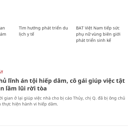
Lan
Tìm hướng phát triển du
BAT Việt Nam tiếp sức
Giám
lịch y tế
phụ nữ vùng biên giới
phát triển sinh kế
ẬT
ủ lĩnh án tội hiếp dâm, cô gái giúp việc tật
 lầm lũi rời tòa
i gian ở lại giúp việc nhà cho bị cáo Thủy, chị Q. đã bị ông chủ
n thực hiện hành vi hiếp dâm.