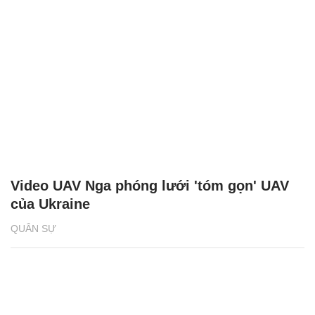
Video UAV Nga phóng lưới 'tóm gọn' UAV
của Ukraine
QUÂN SỰ