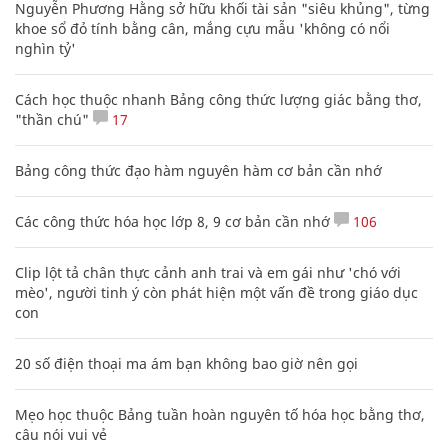
Nguyễn Phương Hằng sở hữu khối tài sản "siêu khủng", từng
khoe sổ đỏ tính bằng cân, mắng cựu mẫu 'không có nổi
nghìn tỷ'
Cách học thuộc nhanh Bảng công thức lượng giác bằng thơ,
"thần chú"
17
Bảng công thức đạo hàm nguyên hàm cơ bản cần nhớ
Các công thức hóa học lớp 8, 9 cơ bản cần nhớ
106
Clip lột tả chân thực cảnh anh trai và em gái như 'chó với
mèo', người tinh ý còn phát hiện một vấn đề trong giáo dục
con
20 số điện thoại ma ám bạn không bao giờ nên gọi
Mẹo học thuộc Bảng tuần hoàn nguyên tố hóa học bằng thơ,
câu nói vui vẻ