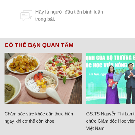
CÓ THỂ BẠN QUAN TÂM
Chăm sóc sức khỏe cần thực hiện
GS.TS Nguyễn Thị Lan ti
ngay khi cơ thể còn khỏe
chức Giám đốc Học viện
Việt Nam