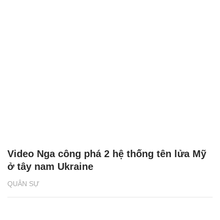
Video Nga công phá 2 hệ thống tên lửa Mỹ
ở tây nam Ukraine
QUÂN SỰ