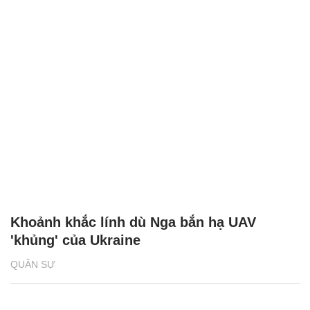
Khoảnh khắc lính dù Nga bắn hạ UAV
'khủng' của Ukraine
QUÂN SỰ