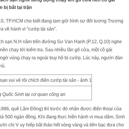
bị bắt tại trận
0, TP.HCM cho biết đang tạm giữ hình sự đối tượng Trương
a về hành vi “cướp tài sản”.
ách sạn N.H nằm trên đường Sư Vạn Hạnh (P.12, Q.10) nghe
 nên chạy tới kiểm tra. Sau nhiều lần gõ cửa, một cô gái
ngờ vùng chạy ra ngoài truy hô bị cướp. Lúc này, người đàn
hủ.
 Quốc Sinh tại cơ quan công an
1986, quê Lâm Đồng) thì trước đó nhận được điện thoại của
giá 500 ngàn đồng. Khi đang thực hiện hành vi mua dâm, Sinh
gười chị V uy hiếp bắt tháo hết vòng vàng và tiền bạc đưa cho