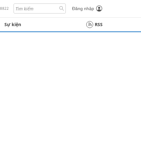
18822
Đăng nhập
Sự kiện
RSS