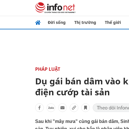
Đời sống
Thị trường
Thế giới
PHÁP LUẬT
Dụ gái bán dâm vào kh
điện cướp tài sản
Sau khi "mây mưa" cùng gái bán dâm, Sinh l
sản. Tuy nhiên, xui cho hắn là nhân viên 