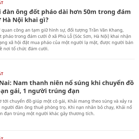
ẬT
 đàn ông đốt pháo dài hơn 50m trong đám
 Hà Nội khai gì?
ơ quan công an tạm giữ hình sự, đối tượng Trần Văn Khang,
t pháo trong đám cưới ở xã Phù Lỗ (Sóc Sơn, Hà Nội) khai nhận
ạng xã hội đặt mua pháo của một người lạ mặt, được người bán
ề nơi tổ chức đám cưới.
ẬT
Nai: Nam thanh niên nổ súng khi chuyển đồ
bạn gái, 1 người trúng đạn
 tới chuyển đồ giúp một cô gái, Khải mang theo súng và xảy ra
i người đàn ông thuê phòng trọ. Khi nạn nhân bỏ chạy, Khải nổ
ên đạn trúng một người khác gây thương tích.
ẬT