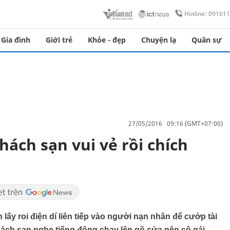
Hotline: 09161
Gia đình
Giới trẻ
Khỏe - đẹp
Chuyện lạ
Quân sự
27/05/2016 09:16 (GMT+07:00)
ách sạn vui vẻ rồi chích
ấy roi điện dí liên tiếp vào người nạn nhân để cướp tài
khách sạn nghe tiếng động chạy lên gõ cửa nên cô gái