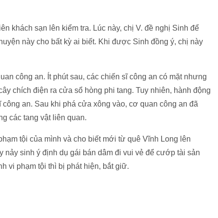
ên khách sạn lên kiểm tra. Lúc này, chị V. đề nghị Sinh để
yện này cho bất kỳ ai biết. Khi được Sinh đồng ý, chị này
an công an. Ít phút sau, các chiến sĩ công an có mặt nhưng
cây chích điện ra cửa sổ hòng phi tang. Tuy nhiên, hành động
ĩ công an. Sau khi phá cửa xông vào, cơ quan công an đã
g các tang vật liên quan.
phạm tội của mình và cho biết mới từ quê Vĩnh Long lên
 nảy sinh ý định dụ gái bán dâm đi vui vẻ để cướp tài sản
h vi phạm tội thì bị phát hiện, bắt giữ.