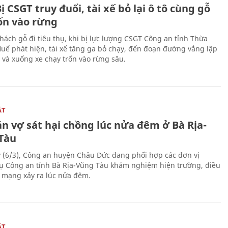
ị CSGT truy đuổi, tài xế bỏ lại ô tô cùng gỗ
rốn vào rừng
hách gỗ đi tiêu thụ, khi bị lực lượng CSGT Công an tỉnh Thừa
Huế phát hiện, tài xế tăng ga bỏ chạy, đến đoạn đường vắng lập
 và xuống xe chạy trốn vào rừng sâu.
ẬT
n vợ sát hại chồng lúc nửa đêm ở Bà Rịa-
Tàu
 (6/3), Công an huyện Châu Đức đang phối hợp các đơn vị
ụ Công an tỉnh Bà Rịa-Vũng Tàu khám nghiệm hiện trường, điều
n mạng xảy ra lúc nửa đêm.
ẬT