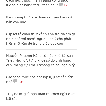
Cách học thuộc nhanh Bảng công thức
lượng giác bằng thơ, "thần chú"
17
Bảng công thức đạo hàm nguyên hàm cơ
bản cần nhớ
Clip lột tả chân thực cảnh anh trai và em gái
như 'chó với mèo', người tinh ý còn phát
hiện một vấn đề trong giáo dục con
Nguyễn Phương Hằng sở hữu khối tài sản
"siêu khủng", từng khoe sổ đỏ tính bằng
cân, mắng cựu mẫu 'không có nổi nghìn tỷ'
Các công thức hóa học lớp 8, 9 cơ bản cần
nhớ
106
Truy nã kẻ giết bạn thân rồi chôn ngồi dưới
bãi cát