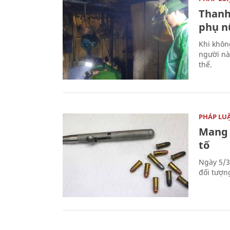
Thanh
phụ nữ
Khi khôn
người nà
thể.
PHÁP LU
Mang 
tố
Ngày 5/3
đối tượn