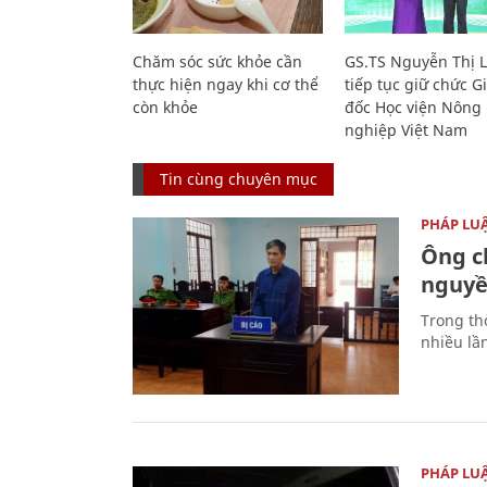
Chăm sóc sức khỏe cần
GS.TS Nguyễn Thị 
thực hiện ngay khi cơ thể
tiếp tục giữ chức 
còn khỏe
đốc Học viện Nông
nghiệp Việt Nam
Tin cùng chuyên mục
PHÁP LU
Ông ch
nguyền
Trong thờ
nhiều lầ
PHÁP LU