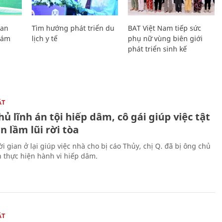
Lan
Tìm hướng phát triển du
BAT Việt Nam tiếp sức
Giám
lịch y tế
phụ nữ vùng biên giới
phát triển sinh kế
ẬT
ủ lĩnh án tội hiếp dâm, cô gái giúp việc tật
 lầm lũi rời tòa
i gian ở lại giúp việc nhà cho bị cáo Thủy, chị Q. đã bị ông chủ
n thực hiện hành vi hiếp dâm.
ẬT