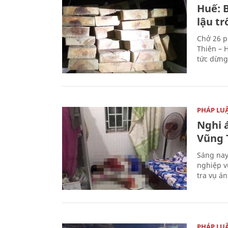
Huế: B
lậu t
Chở 26 p
Thiên – 
tức dừng
PHÁP LU
Nghi á
Vũng 
Sáng nay
nghiệp v
tra vụ á
PHÁP LU