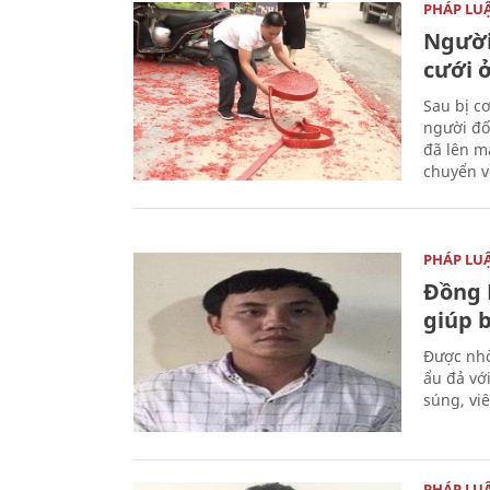
PHÁP LU
Người
cưới ở
Sau bị c
người đố
đã lên m
chuyển v
PHÁP LU
Đồng 
giúp 
Được nhờ
ẩu đả vớ
súng, vi
PHÁP LU