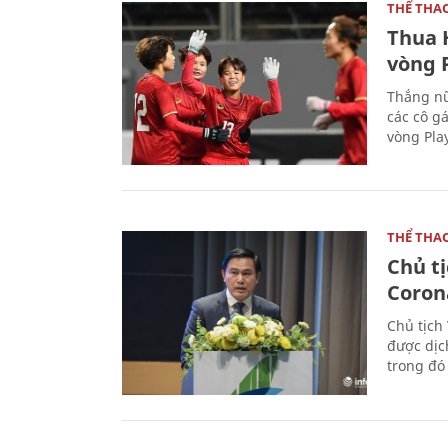
THỂ THA
Thua 
vòng P
Thắng nữ
các cô g
vòng Play
THỂ THA
Chủ t
Coron
Chủ tịch
được dịc
trong đó