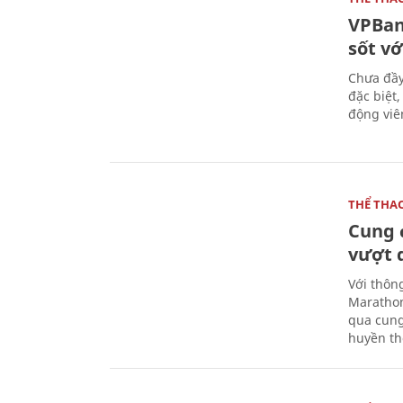
VPBan
sốt vớ
Chưa đầy
đặc biệt
động viên
THỂ THA
Cung 
vượt 
Với thôn
Marathon
qua cung
huyền th