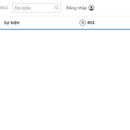
18822
Đăng nhập
Sự kiện
RSS