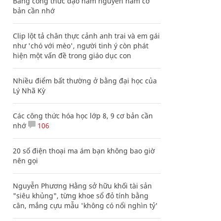
Bảng công thức đạo hàm nguyên hàm cơ
bản cần nhớ
Clip lột tả chân thực cảnh anh trai và em gái
như 'chó với mèo', người tinh ý còn phát
hiện một vấn đề trong giáo dục con
Nhiều điểm bất thường ở bằng đại học của
Lý Nhã Kỳ
Các công thức hóa học lớp 8, 9 cơ bản cần
nhớ
106
20 số điện thoại ma ám bạn không bao giờ
nên gọi
Nguyễn Phương Hằng sở hữu khối tài sản
"siêu khủng", từng khoe sổ đỏ tính bằng
cân, mắng cựu mẫu 'không có nổi nghìn tỷ'