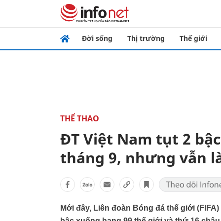
Đời sống
Thị trường
Thế giới
THỂ THAO
ĐT Việt Nam tụt 2 bậ
tháng 9, nhưng vẫn l
Mới đây, Liên đoàn Bóng đá thế giới (FIFA
bậc xuống hạng 99 thế giới và thứ 16 châu