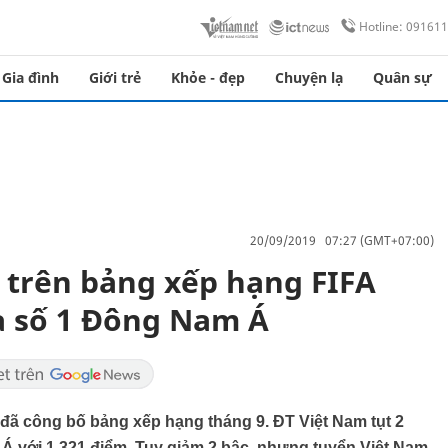
Hotline: 09161
Gia đình
Giới trẻ
Khỏe - đẹp
Chuyện lạ
Quân sự
20/09/2019 07:27 (GMT+07:00)
c trên bảng xếp hạng FIFA
à số 1 Đông Nam Á
) đã công bố bảng xếp hạng tháng 9. ĐT Việt Nam tụt 2
 Á với 1.321 điểm. Tuy giảm 2 bậc, nhưng tuyển Việt Nam