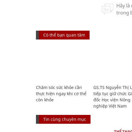
Có thể bạn quan tâm
Chăm sóc sức khỏe cần
GS.TS Nguyễn Thị 
thực hiện ngay khi cơ thể
tiếp tục giữ chức 
còn khỏe
đốc Học viện Nông
nghiệp Việt Nam
Tin cùng chuyên mục
THỂ THA