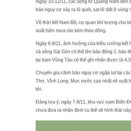
Ngày 10-12/11, các sông từ Quảng Nam đến B
báo nguy cơ xảy ra lũ quét, sạt lở đất ở vùng n
Về thời tiết Nam Bộ, cơ quan khí tượng cho biế
xuất hiện mưa rào kèm theo dông.
Ngày 6-8/11, ảnh hưởng của triều cường kế
và sông Sài Gòn có thể lên báo động 2, báo đ
tại trạm Vũng Tàu có thể ghi nhận được là 4,
Chuyên gia cảnh báo nguy cơ ngập lụt tại cá
Thơ, Vĩnh Long. Mực nước cao nhất sẽ xuất h
tới.
Đáng lưu ý, ngày 7-8/11, khu vực nam Biển Đô
chưa đưa ra nhận định cụ thể về hình thái này