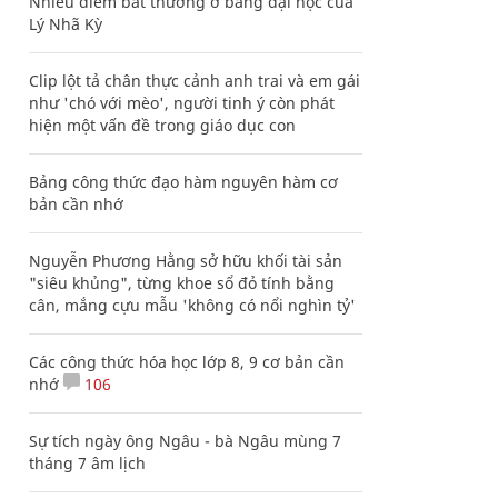
Nhiều điểm bất thường ở bằng đại học của
Lý Nhã Kỳ
Clip lột tả chân thực cảnh anh trai và em gái
như 'chó với mèo', người tinh ý còn phát
hiện một vấn đề trong giáo dục con
Bảng công thức đạo hàm nguyên hàm cơ
bản cần nhớ
Nguyễn Phương Hằng sở hữu khối tài sản
"siêu khủng", từng khoe sổ đỏ tính bằng
cân, mắng cựu mẫu 'không có nổi nghìn tỷ'
Các công thức hóa học lớp 8, 9 cơ bản cần
nhớ
106
Sự tích ngày ông Ngâu - bà Ngâu mùng 7
tháng 7 âm lịch