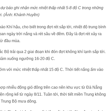
dự báo ghi nhận mức nhiệt thấp nhất 5-8 độ C trong những
ới. (Ảnh: Khánh Huyền)
í hậu, cho biết trong đợt rét sắp tới, nhiệt độ trung bình
an ngày trời nắng và rét sâu về đêm. Đây là đợt rét xảy ra
 từ đầu mùa.
Bộ trải qua 2 giai đoạn khi đón đợt không khí lạnh sắp tới.
 giảm xuống ngưỡng 16-20 độ C.
ớm với mức nhiệt thấp nhất 15 độ C. Thời tiết nắng ấm vào
hợp nhiễu động gió đông trên cao nên khu vực từ Đà Nẵng
 rộng kể từ ngày 8/11. Tuần tới, thời tiết miền Trung không
m Trung Bộ mưa dông.