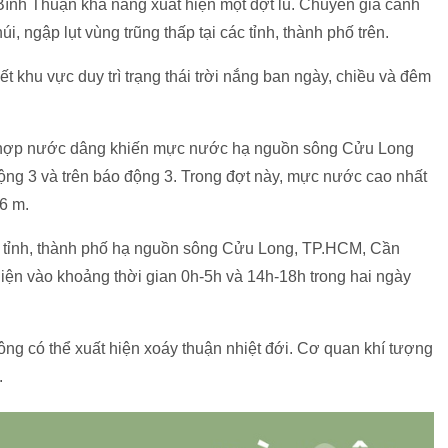
ình Thuận khả năng xuất hiện một đợt lũ. Chuyên gia cảnh
úi, ngập lụt vùng trũng thấp tại các tỉnh, thành phố trên.
t khu vực duy trì trạng thái trời nắng ban ngày, chiều và đêm
t hợp nước dâng khiến mực nước hạ nguồn sông Cửu Long
ộng 3 và trên báo động 3. Trong đợt này, mực nước cao nhất
36 m.
c tỉnh, thành phố hạ nguồn sông Cửu Long, TP.HCM, Cần
iện vào khoảng thời gian 0h-5h và 14h-18h trong hai ngày
ng có thể xuất hiện xoáy thuận nhiệt đới. Cơ quan khí tượng
.