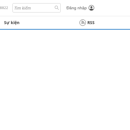
18822
Đăng nhập
Sự kiện
RSS