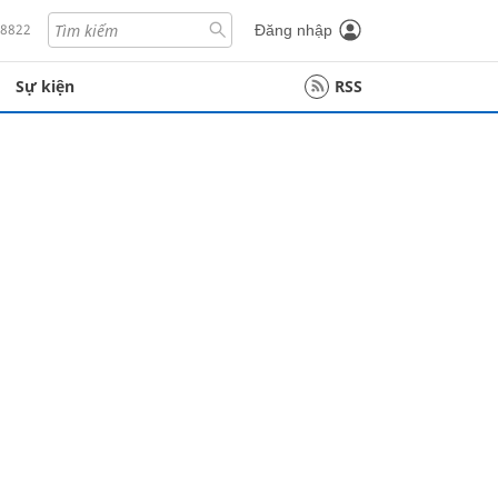
18822
Đăng nhập
Sự kiện
RSS