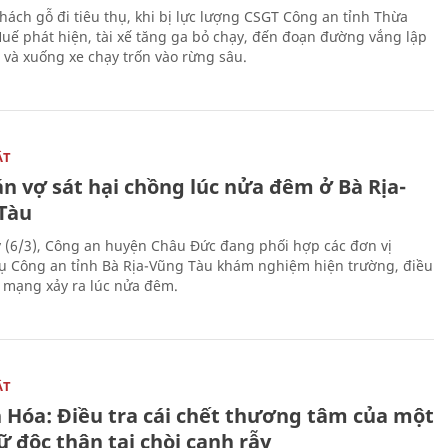
hách gỗ đi tiêu thụ, khi bị lực lượng CSGT Công an tỉnh Thừa
Huế phát hiện, tài xế tăng ga bỏ chạy, đến đoạn đường vắng lập
 và xuống xe chạy trốn vào rừng sâu.
ẬT
n vợ sát hại chồng lúc nửa đêm ở Bà Rịa-
Tàu
 (6/3), Công an huyện Châu Đức đang phối hợp các đơn vị
ụ Công an tỉnh Bà Rịa-Vũng Tàu khám nghiệm hiện trường, điều
n mạng xảy ra lúc nửa đêm.
ẬT
 Hóa: Điều tra cái chết thương tâm của một
 độc thân tại chòi canh rẫy