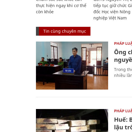
thực hiện ngay khi cơ thể
tiếp tục giữ chức 
còn khỏe
đốc Học viện Nông
nghiệp Việt Nam
Tin cùng chuyên mục
PHÁP LU
Ông ch
nguyền
Trong thờ
nhiều lầ
PHÁP LU
Huế: B
lậu t