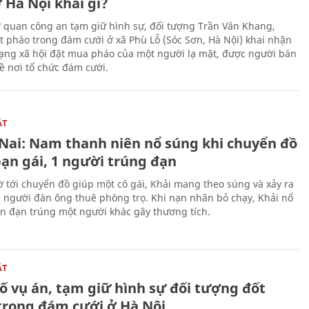
 Hà Nội khai gì?
ơ quan công an tạm giữ hình sự, đối tượng Trần Văn Khang,
t pháo trong đám cưới ở xã Phù Lỗ (Sóc Sơn, Hà Nội) khai nhận
ạng xã hội đặt mua pháo của một người lạ mặt, được người bán
ề nơi tổ chức đám cưới.
ẬT
Nai: Nam thanh niên nổ súng khi chuyển đồ
bạn gái, 1 người trúng đạn
 tới chuyển đồ giúp một cô gái, Khải mang theo súng và xảy ra
i người đàn ông thuê phòng trọ. Khi nạn nhân bỏ chạy, Khải nổ
ên đạn trúng một người khác gây thương tích.
ẬT
ố vụ án, tạm giữ hình sự đối tượng đốt
trong đám cưới ở Hà Nội