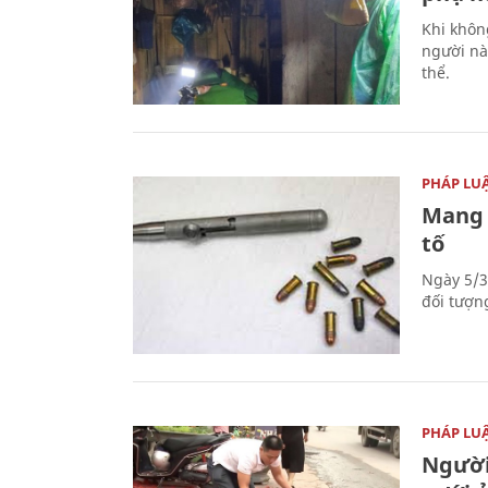
Khi khôn
người nà
thể.
PHÁP LU
Mang 
tố
Ngày 5/3
đối tượn
PHÁP LU
Người