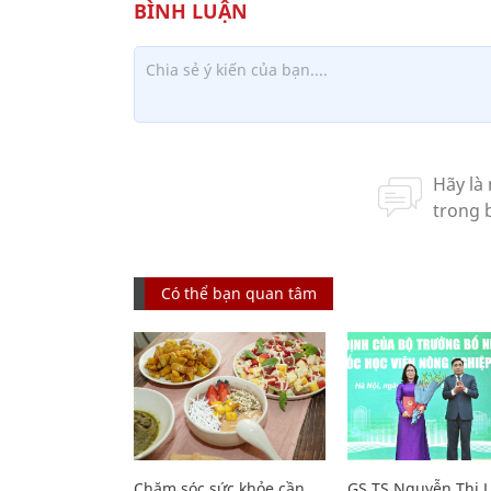
Có thể bạn quan tâm
Chăm sóc sức khỏe cần
GS.TS Nguyễn Thị 