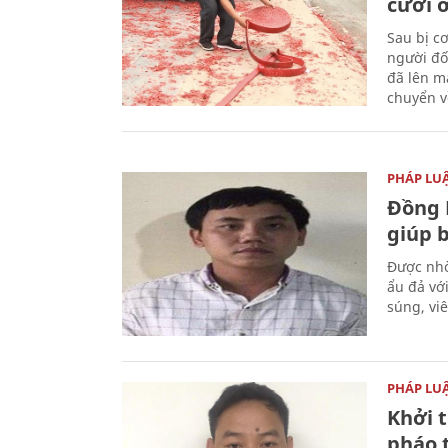
cưới ở
Sau bị c
người đố
đã lên m
chuyển v
PHÁP LU
Đồng 
giúp 
Được nhờ
ẩu đả vớ
súng, vi
PHÁP LU
Khởi t
pháo 