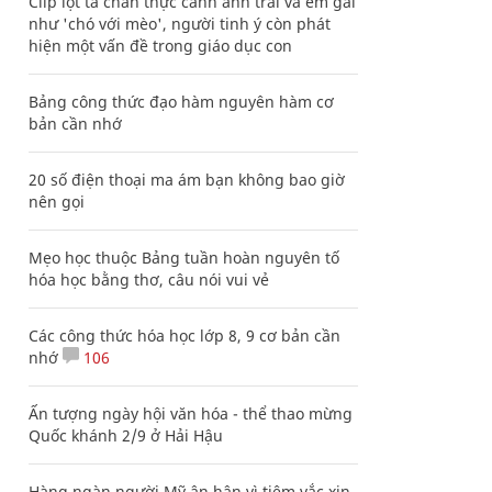
Clip lột tả chân thực cảnh anh trai và em gái
như 'chó với mèo', người tinh ý còn phát
hiện một vấn đề trong giáo dục con
Bảng công thức đạo hàm nguyên hàm cơ
bản cần nhớ
20 số điện thoại ma ám bạn không bao giờ
nên gọi
Mẹo học thuộc Bảng tuần hoàn nguyên tố
hóa học bằng thơ, câu nói vui vẻ
Các công thức hóa học lớp 8, 9 cơ bản cần
nhớ
106
Ấn tượng ngày hội văn hóa - thể thao mừng
Quốc khánh 2/9 ở Hải Hậu
Hàng ngàn người Mỹ ân hận vì tiêm vắc xin