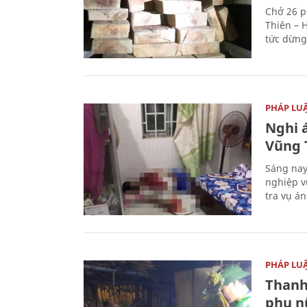
Chở 26 p
Thiên – 
tức dừng
PHÁP LU
Nghi á
Vũng 
Sáng nay
nghiệp v
tra vụ á
PHÁP LU
Thanh
phụ nữ