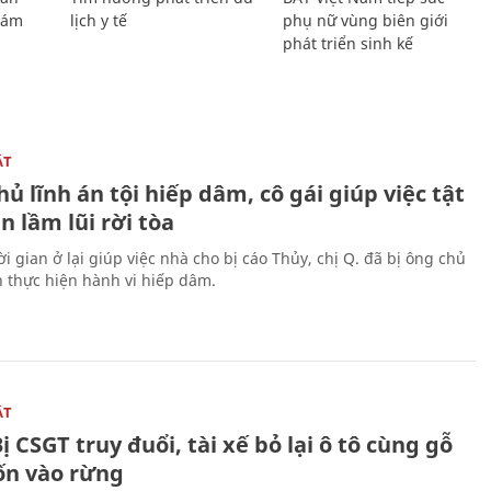
Giám
lịch y tế
phụ nữ vùng biên giới
phát triển sinh kế
ẬT
ủ lĩnh án tội hiếp dâm, cô gái giúp việc tật
 lầm lũi rời tòa
i gian ở lại giúp việc nhà cho bị cáo Thủy, chị Q. đã bị ông chủ
n thực hiện hành vi hiếp dâm.
ẬT
ị CSGT truy đuổi, tài xế bỏ lại ô tô cùng gỗ
rốn vào rừng