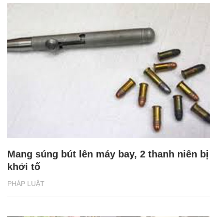
Mang súng bút lên máy bay, 2 thanh niên bị
khởi tố
PHÁP LUẬT