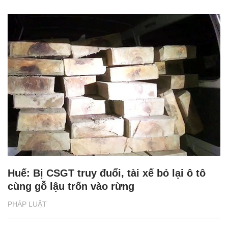
Huế: Bị CSGT truy đuổi, tài xế bỏ lại ô tô
cùng gỗ lậu trốn vào rừng
PHÁP LUẬT