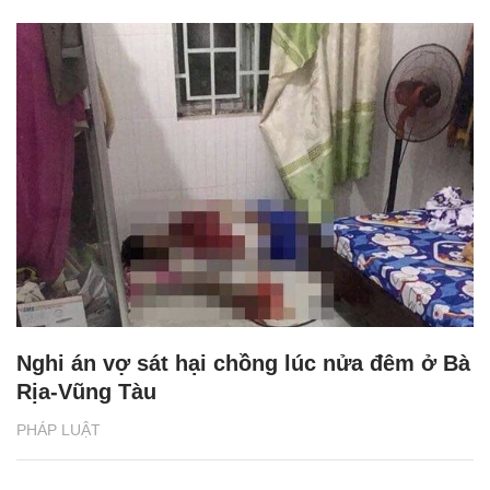
Nghi án vợ sát hại chồng lúc nửa đêm ở Bà
Rịa-Vũng Tàu
PHÁP LUẬT