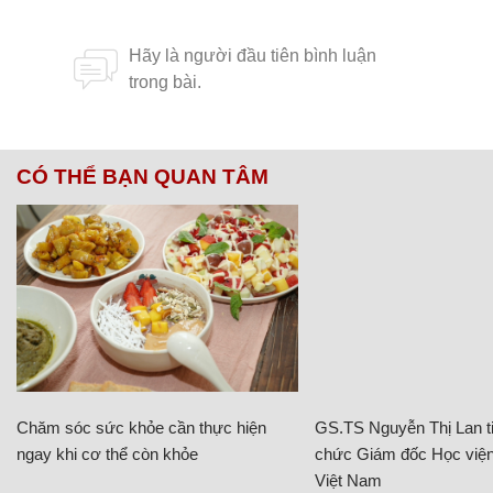
CÓ THỂ BẠN QUAN TÂM
Chăm sóc sức khỏe cần thực hiện
GS.TS Nguyễn Thị Lan ti
ngay khi cơ thể còn khỏe
chức Giám đốc Học viện
Việt Nam