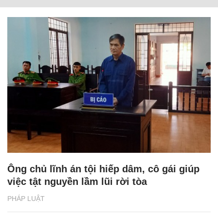
Ông chủ lĩnh án tội hiếp dâm, cô gái giúp
việc tật nguyền lầm lũi rời tòa
PHÁP LUẬT