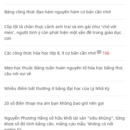
Bảng công thức đạo hàm nguyên hàm cơ bản cần nhớ
Clip lột tả chân thực cảnh anh trai và em gái như 'chó với
mèo', người tinh ý còn phát hiện một vấn đề trong giáo dục
con
Các công thức hóa học lớp 8, 9 cơ bản cần nhớ
106
Mẹo học thuộc Bảng tuần hoàn nguyên tố hóa học bằng thơ,
câu nói vui vẻ
Nhiều điểm bất thường ở bằng đại học của Lý Nhã Kỳ
20 số điện thoại ma ám bạn không bao giờ nên gọi
Nguyễn Phương Hằng sở hữu khối tài sản "siêu khủng", từng
khoe sổ đỏ tính bằng cân, mắng cựu mẫu 'không có nổi
nghìn tỷ'