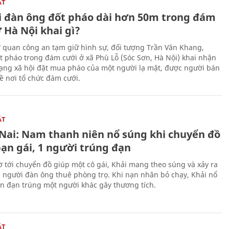
ẬT
 đàn ông đốt pháo dài hơn 50m trong đám
 Hà Nội khai gì?
ơ quan công an tạm giữ hình sự, đối tượng Trần Văn Khang,
t pháo trong đám cưới ở xã Phù Lỗ (Sóc Sơn, Hà Nội) khai nhận
ạng xã hội đặt mua pháo của một người lạ mặt, được người bán
ề nơi tổ chức đám cưới.
ẬT
Nai: Nam thanh niên nổ súng khi chuyển đồ
bạn gái, 1 người trúng đạn
 tới chuyển đồ giúp một cô gái, Khải mang theo súng và xảy ra
i người đàn ông thuê phòng trọ. Khi nạn nhân bỏ chạy, Khải nổ
ên đạn trúng một người khác gây thương tích.
ẬT