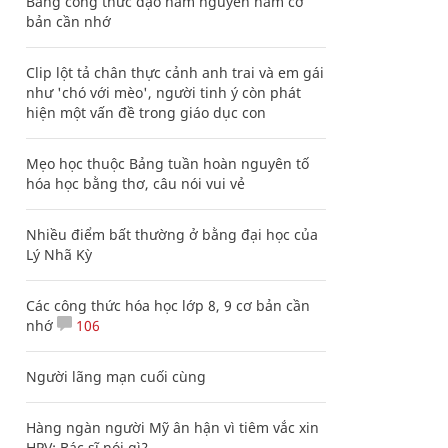
Bảng công thức đạo hàm nguyên hàm cơ
bản cần nhớ
Clip lột tả chân thực cảnh anh trai và em gái
như 'chó với mèo', người tinh ý còn phát
hiện một vấn đề trong giáo dục con
Mẹo học thuộc Bảng tuần hoàn nguyên tố
hóa học bằng thơ, câu nói vui vẻ
Nhiều điểm bất thường ở bằng đại học của
Lý Nhã Kỳ
Các công thức hóa học lớp 8, 9 cơ bản cần
nhớ
106
Người lãng mạn cuối cùng
Hàng ngàn người Mỹ ân hận vì tiêm vắc xin
HPV: Bác sĩ nói gì?