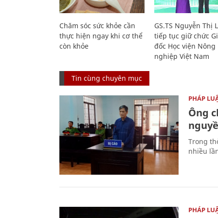
Chăm sóc sức khỏe cần
GS.TS Nguyễn Thị 
thực hiện ngay khi cơ thể
tiếp tục giữ chức 
còn khỏe
đốc Học viện Nông
nghiệp Việt Nam
Tin cùng chuyên mục
PHÁP LU
Ông ch
nguyền
Trong thờ
nhiều lầ
PHÁP LU