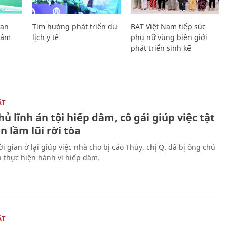
Lan
Tìm hướng phát triển du
BAT Việt Nam tiếp sức
Giám
lịch y tế
phụ nữ vùng biên giới
phát triển sinh kế
ẬT
ủ lĩnh án tội hiếp dâm, cô gái giúp việc tật
 lầm lũi rời tòa
i gian ở lại giúp việc nhà cho bị cáo Thủy, chị Q. đã bị ông chủ
n thực hiện hành vi hiếp dâm.
ẬT