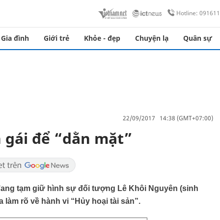
Hotline: 09161
Gia đình
Giới trẻ
Khỏe - đẹp
Chuyện lạ
Quân sự
22/09/2017 14:38 (GMT+07:00)
 gái để “dằn mặt”
đang tạm giữ hình sự đối tượng Lê Khôi Nguyên (sinh
làm rõ về hành vi “Hủy hoại tài sản”.