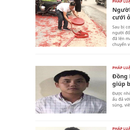
PHÁP LU
Người
cưới ở
Sau bị c
người đố
đã lên m
chuyển v
PHÁP LU
Đồng 
giúp 
Được nhờ
ẩu đả vớ
súng, vi
PHÁP LU