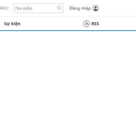
18822
Đăng nhập
Sự kiện
RSS