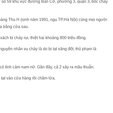
 ở số 59 khu vực đường Bàn Cờ, phường 3, quận 3, bốc cháy
Hoàng Thu H (sinh năm 1991, ngụ TP.Hà Nội) cùng mọi người
ra bằng cửa sau.
xách bị cháy rụi, thiệt hại khoảng 800 triệu đồng.
nguyên nhân vụ cháy là do bị tạt xăng đốt, thủ phạm là
 có tình cảm nam nữ. Gần đây, cả 2 xảy ra mâu thuẫn.
 tạt vào cửa hàng rồi châm lửa.