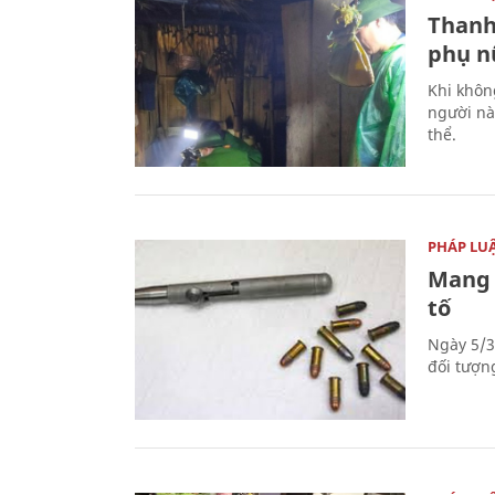
Thanh
phụ nữ
Khi khôn
người nà
thể.
PHÁP LU
Mang 
tố
Ngày 5/3
đối tượn