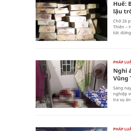
Huế: B
lậu t
Chở 26 p
Thiên – 
tức dừng
PHÁP LU
Nghi á
Vũng 
Sáng nay
nghiệp v
tra vụ á
PHÁP LU