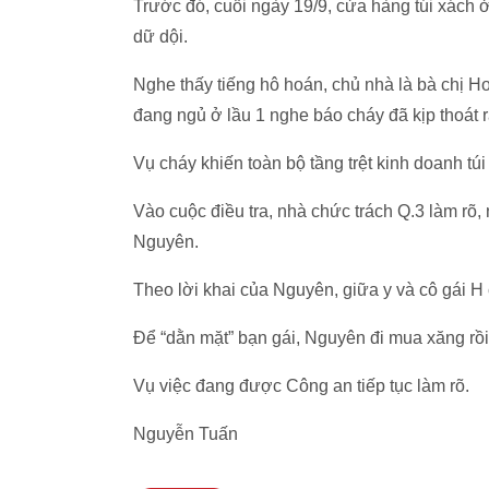
Trước đó, cuối ngày 19/9, cửa hàng túi xách
dữ dội.
Nghe thấy tiếng hô hoán, chủ nhà là bà chị 
đang ngủ ở lầu 1 nghe báo cháy đã kịp thoát 
Vụ cháy khiến toàn bộ tầng trệt kinh doanh túi 
Vào cuộc điều tra, nhà chức trách Q.3 làm rõ, 
Nguyên.
Theo lời khai của Nguyên, giữa y và cô gái H
Để “dằn mặt” bạn gái, Nguyên đi mua xăng rồi
Vụ việc đang được Công an tiếp tục làm rõ.
Nguyễn Tuấn