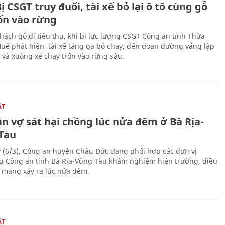
ị CSGT truy đuổi, tài xế bỏ lại ô tô cùng gỗ
rốn vào rừng
hách gỗ đi tiêu thụ, khi bị lực lượng CSGT Công an tỉnh Thừa
Huế phát hiện, tài xế tăng ga bỏ chạy, đến đoạn đường vắng lập
 và xuống xe chạy trốn vào rừng sâu.
ẬT
n vợ sát hại chồng lúc nửa đêm ở Bà Rịa-
Tàu
 (6/3), Công an huyện Châu Đức đang phối hợp các đơn vị
ụ Công an tỉnh Bà Rịa-Vũng Tàu khám nghiệm hiện trường, điều
n mạng xảy ra lúc nửa đêm.
ẬT