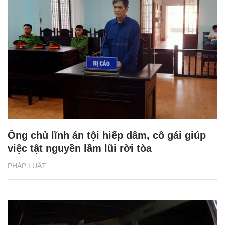
Ông chủ lĩnh án tội hiếp dâm, cô gái giúp
việc tật nguyền lầm lũi rời tòa
PHÁP LUẬT