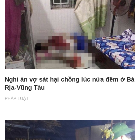
Nghi án vợ sát hại chồng lúc nửa đêm ở Bà
Rịa-Vũng Tàu
PHÁP LUẬT