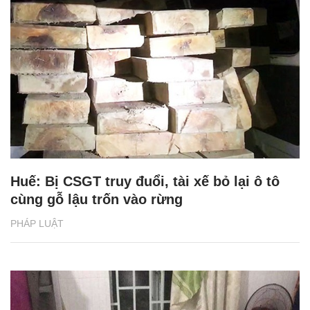
Huế: Bị CSGT truy đuổi, tài xế bỏ lại ô tô
cùng gỗ lậu trốn vào rừng
PHÁP LUẬT