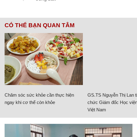
CÓ THỂ BẠN QUAN TÂM
Chăm sóc sức khỏe cần thực hiện
GS.TS Nguyễn Thị Lan ti
ngay khi cơ thể còn khỏe
chức Giám đốc Học viện
Việt Nam