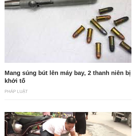
Mang súng bút lên máy bay, 2 thanh niên bị
khởi tố
PHÁP LUẬT