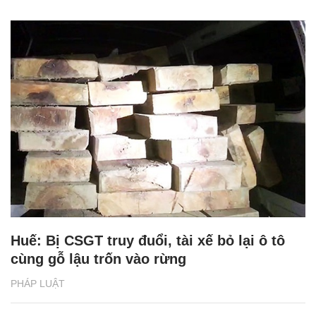
Huế: Bị CSGT truy đuổi, tài xế bỏ lại ô tô
cùng gỗ lậu trốn vào rừng
PHÁP LUẬT