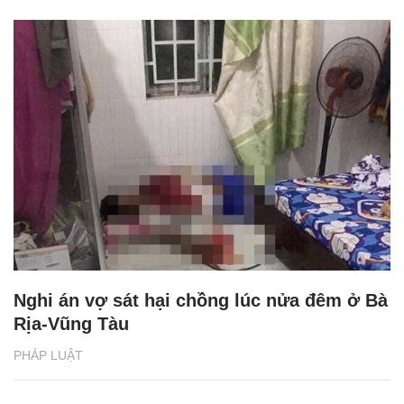
Nghi án vợ sát hại chồng lúc nửa đêm ở Bà
Rịa-Vũng Tàu
PHÁP LUẬT