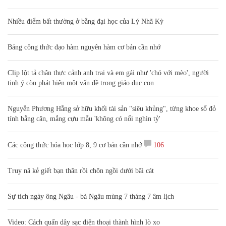
Nhiều điểm bất thường ở bằng đại học của Lý Nhã Kỳ
Bảng công thức đạo hàm nguyên hàm cơ bản cần nhớ
Clip lột tả chân thực cảnh anh trai và em gái như 'chó với mèo', người
tinh ý còn phát hiện một vấn đề trong giáo dục con
Nguyễn Phương Hằng sở hữu khối tài sản "siêu khủng", từng khoe sổ đỏ
tính bằng cân, mắng cựu mẫu 'không có nổi nghìn tỷ'
Các công thức hóa học lớp 8, 9 cơ bản cần nhớ
106
Truy nã kẻ giết bạn thân rồi chôn ngồi dưới bãi cát
Sự tích ngày ông Ngâu - bà Ngâu mùng 7 tháng 7 âm lịch
Video: Cách quấn dây sạc điện thoại thành hình lò xo