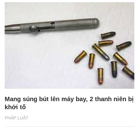
Mang súng bút lên máy bay, 2 thanh niên bị
khởi tố
PHÁP LUẬT