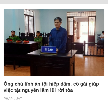
Ông chủ lĩnh án tội hiếp dâm, cô gái giúp
việc tật nguyền lầm lũi rời tòa
PHÁP LUẬT