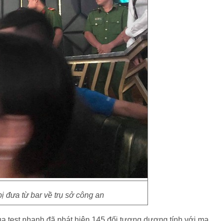
ị đưa từ bar về trụ sở công an
ua test nhanh đã phát hiện 145 đối tượng dương tính với ma