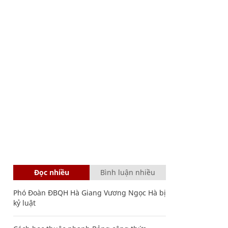
Đọc nhiều
Bình luận nhiều
Phó Đoàn ĐBQH Hà Giang Vương Ngọc Hà bị
kỷ luật