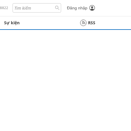
18822
Đăng nhập
Sự kiện
RSS