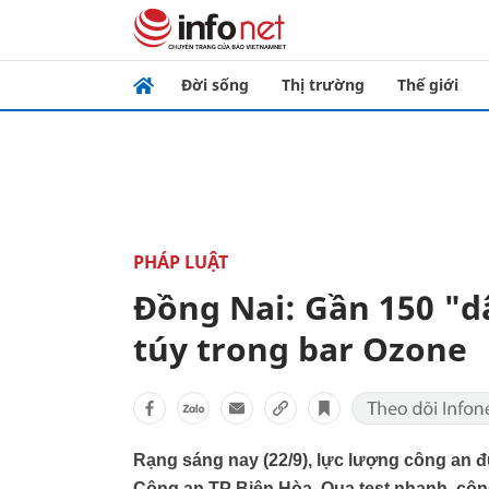
Đời sống
Thị trường
Thế giới
PHÁP LUẬT
Đồng Nai: Gần 150 "d
túy trong bar Ozone
Rạng sáng nay (22/9), lực lượng công an đ
Công an TP Biên Hòa. Qua test nhanh, côn