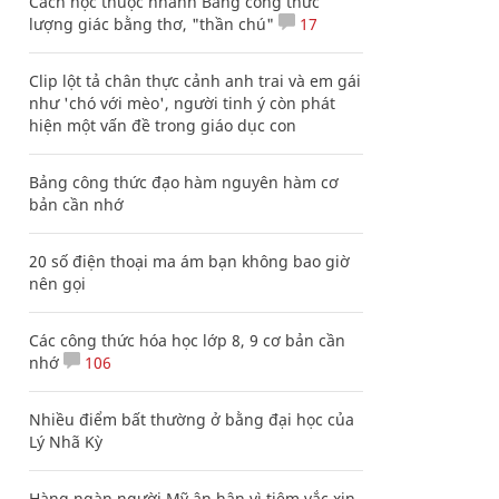
Cách học thuộc nhanh Bảng công thức
lượng giác bằng thơ, "thần chú"
17
Clip lột tả chân thực cảnh anh trai và em gái
như 'chó với mèo', người tinh ý còn phát
hiện một vấn đề trong giáo dục con
Bảng công thức đạo hàm nguyên hàm cơ
bản cần nhớ
20 số điện thoại ma ám bạn không bao giờ
nên gọi
Các công thức hóa học lớp 8, 9 cơ bản cần
nhớ
106
Nhiều điểm bất thường ở bằng đại học của
Lý Nhã Kỳ
Hàng ngàn người Mỹ ân hận vì tiêm vắc xin