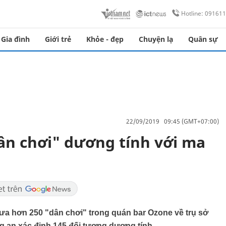
Hotline: 09161
Gia đình
Giới trẻ
Khỏe - đẹp
Chuyện lạ
Quân sự
22/09/2019 09:45 (GMT+07:00)
ân chơi" dương tính với ma
ưa hơn 250 "dân chơi" trong quán bar Ozone về trụ sở
g an xác định 145 đối tượng dương tính.