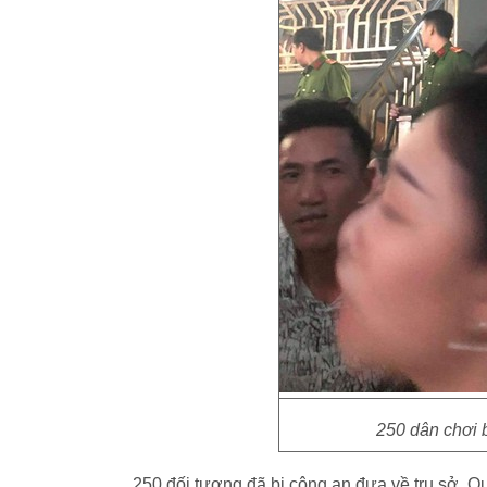
250 dân chơi b
250 đối tượng đã bị công an đưa về trụ sở. Q