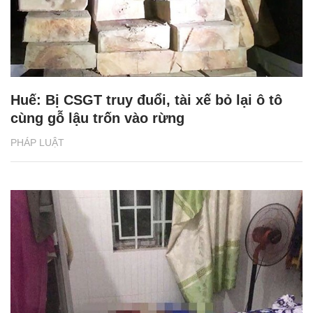
Huế: Bị CSGT truy đuổi, tài xế bỏ lại ô tô
cùng gỗ lậu trốn vào rừng
PHÁP LUẬT