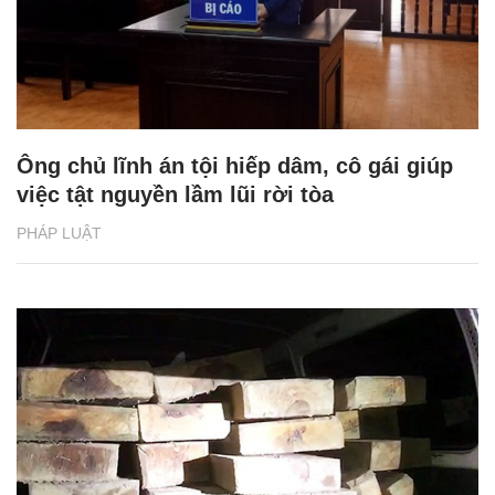
Ông chủ lĩnh án tội hiếp dâm, cô gái giúp
việc tật nguyền lầm lũi rời tòa
PHÁP LUẬT