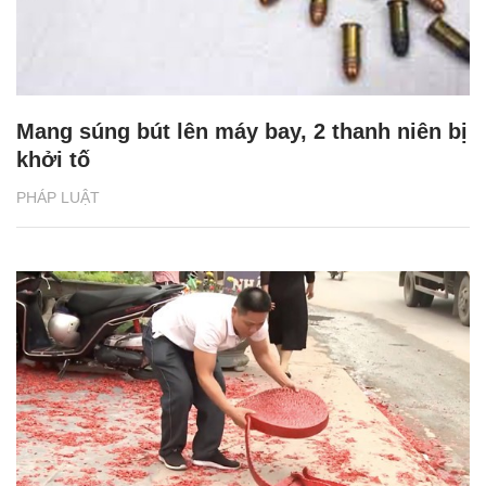
Mang súng bút lên máy bay, 2 thanh niên bị
khởi tố
PHÁP LUẬT