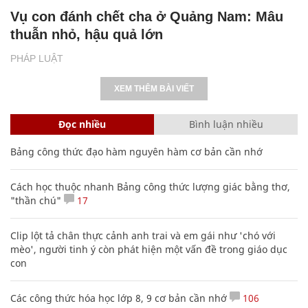
Vụ con đánh chết cha ở Quảng Nam: Mâu
thuẫn nhỏ, hậu quả lớn
PHÁP LUẬT
XEM THÊM BÀI VIẾT
Đọc nhiều
Bình luận nhiều
Bảng công thức đạo hàm nguyên hàm cơ bản cần nhớ
Cách học thuộc nhanh Bảng công thức lượng giác bằng thơ,
"thần chú"
17
Clip lột tả chân thực cảnh anh trai và em gái như 'chó với
mèo', người tinh ý còn phát hiện một vấn đề trong giáo dục
con
Các công thức hóa học lớp 8, 9 cơ bản cần nhớ
106