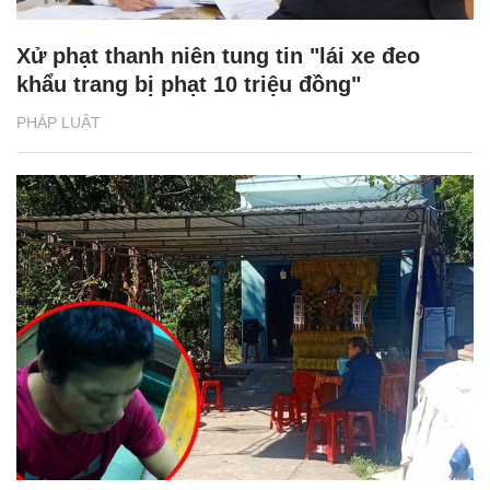
Xử phạt thanh niên tung tin "lái xe đeo
khẩu trang bị phạt 10 triệu đồng"
PHÁP LUẬT